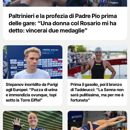
Paltrinieri e la profezia di Padre Pio prima
delle gare: “Una donna col Rosario mi ha
detto: vincerai due medaglie”
Stepanov inorridito da Parigi
Prima il gasolio, poi il bronzo
agli Europei: “Puzza di urina
di Taddeucci: “La Senna non
e immondizia ovunque, topi
sarà pulitissima, ma per me è
sotto la Torre Eiffel”
fortunata”