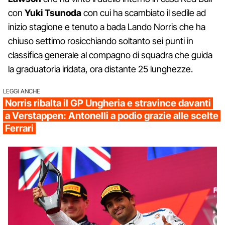
con
Yuki Tsunoda
con cui ha scambiato il sedile ad
inizio stagione e tenuto a bada Lando Norris che ha
chiuso settimo rosicchiando soltanto sei punti in
classifica generale al compagno di squadra che guida
la graduatoria iridata, ora distante 25 lunghezze.
LEGGI ANCHE
Norris ribalta il GP Ungheria e stravince davanti
a Verstappen: Antonelli a podio grazie alle scelte
Ferrari