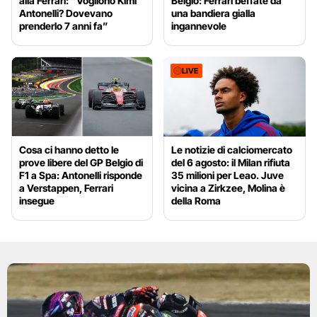
alla Ferrari: “Vogliono Kimi
Belgio: Ferrari beffate da
Antonelli? Dovevano
una bandiera gialla
prenderlo 7 anni fa”
ingannevole
LIVE
Cosa ci hanno detto le
Le notizie di calciomercato
prove libere del GP Belgio di
del 6 agosto: il Milan rifiuta
F1 a Spa: Antonelli risponde
35 milioni per Leao. Juve
a Verstappen, Ferrari
vicina a Zirkzee, Molina è
insegue
della Roma