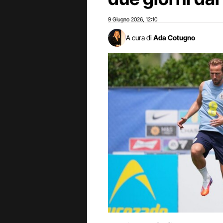
9 Giugno 2026
12:10
,
A cura di
Ada Cotugno