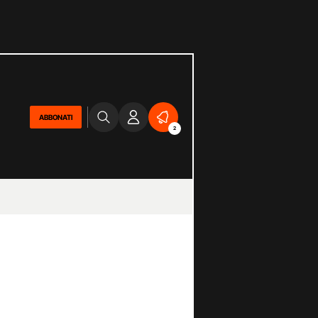
ABBONATI
2