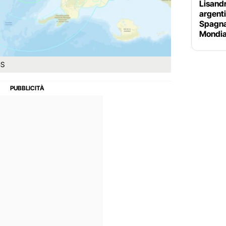
Lisandr
argenti
Spagna
Mondial
GS