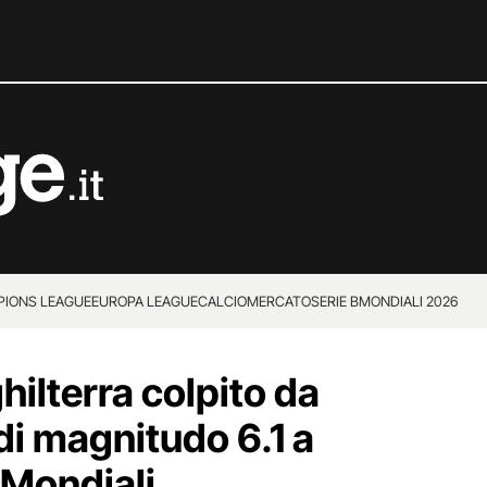
IONS LEAGUE
EUROPA LEAGUE
CALCIOMERCATO
SERIE B
MONDIALI 2026
nghilterra colpito da
di magnitudo 6.1 a
 Mondiali