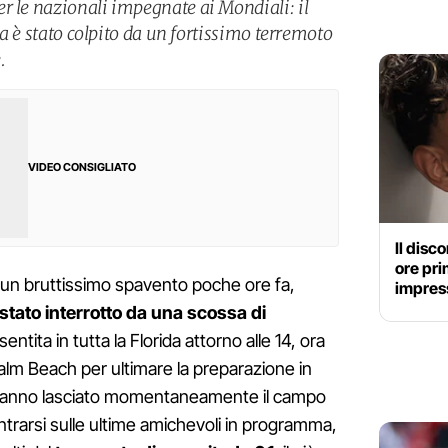
r le nazionali impegnate ai Mondiali: il
ida è stato colpito da un fortissimo terremoto
.
VIDEO CONSIGLIATO
Il disc
ore pri
si un bruttissimo spavento poche ore fa,
impress
 stato interrotto da una scossa di
entita in tutta la Florida attorno alle 14, ora
a Palm Beach per ultimare la preparazione in
i e hanno lasciato momentaneamente il campo
trarsi sulle ultime amichevoli in programma,