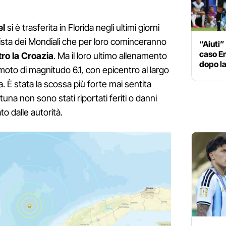
el
si è trasferita in Florida negli ultimi giorni
 vista dei Mondiali che per loro cominceranno
“Aiuti” 
caso Em
ro la Croazia
. Ma il loro ultimo allenamento
dopo la
moto di magnitudo 6.1, con epicentro al largo
. È stata la scossa più forte mai sentita
tuna non sono stati riportati feriti o danni
o dalle autorità.