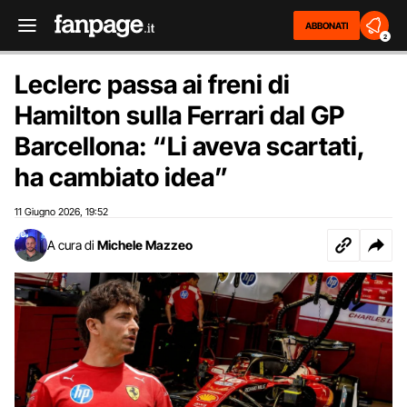
ABBONATI
2
Leclerc passa ai freni di
Hamilton sulla Ferrari dal GP
Barcellona: “Li aveva scartati,
ha cambiato idea”
11 Giugno 2026
19:52
,
A cura di
Michele Mazzeo