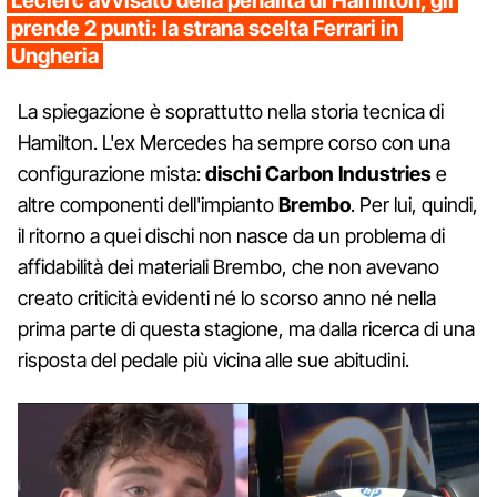
Leclerc avvisato della penalità di Hamilton, gli
prende 2 punti: la strana scelta Ferrari in
Ungheria
La spiegazione è soprattutto nella storia tecnica di
Hamilton. L'ex Mercedes ha sempre corso con una
configurazione mista:
dischi Carbon Industries
e
altre componenti dell'impianto
Brembo
. Per lui, quindi,
il ritorno a quei dischi non nasce da un problema di
affidabilità dei materiali Brembo, che non avevano
creato criticità evidenti né lo scorso anno né nella
prima parte di questa stagione, ma dalla ricerca di una
risposta del pedale più vicina alle sue abitudini.