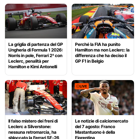
La griglia di partenza del GP
Perché la FIA ha punito
Ungheria di Formula 1 2026:
Hamilton ma non Leclerc: la
Norris in pole, Ferrari 2ª con
differenza che ha deciso il
Leclerc, penalità per
GP F1 in Belgio
Hamilton e Kimi Antonelli
LIVE
Il falso mistero dei freni di
Le notizie di calciomercato
Leclerc a Silverstone:
del 7 agosto: Franco
nessuna retromarcia, ha
Mastantuono è della
sbloccato la Ferrari SF-26
Fiorentina