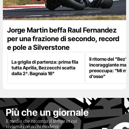
Jorge Martin beffa Raul Fernandez
per una frazione di secondo, record
e pole a Silverstone
Il ritorno del "Bez"
La griglia di partenza: prima fila
incoraggiante ma il
tutta Aprilia, Bezzecchi scatta
preoccupa: "Mi m
dalla 2ª. Bagnaia 16°
d’osso"
Più che un giornale
Il media che racconta il tempo in cui
viviamo con occhi moderni