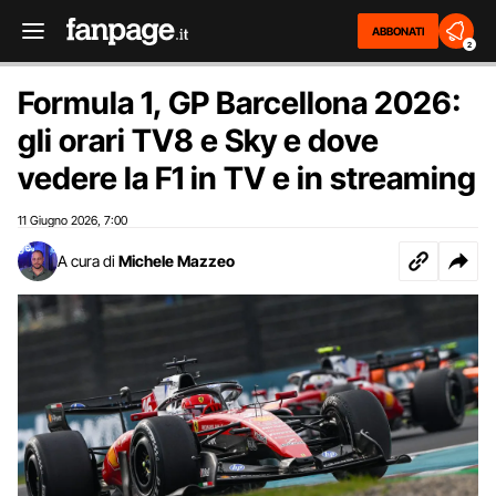
ABBONATI
2
Formula 1, GP Barcellona 2026:
gli orari TV8 e Sky e dove
vedere la F1 in TV e in streaming
11 Giugno 2026
7:00
,
A cura di
Michele Mazzeo