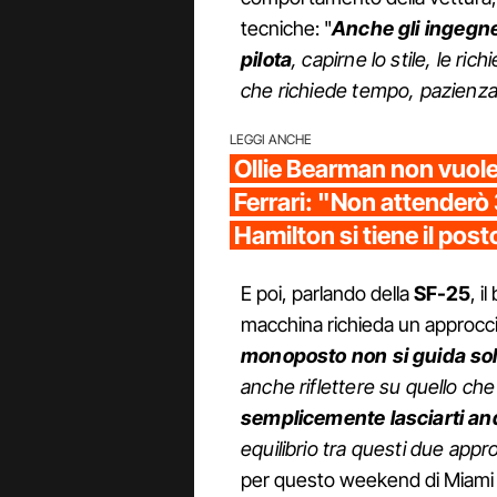
tecniche: "
Anche gli ingegn
pilota
, capirne lo stile, le ri
che richiede tempo, pazienza
LEGGI ANCHE
Ollie Bearman non vuole
Ferrari: "Non attenderò 
Hamilton si tiene il post
E poi, parlando della
SF-25
, i
macchina richieda un approccio 
monoposto non si guida solo
anche riflettere su quello ch
semplicemente lasciarti an
equilibrio tra questi due appr
per questo weekend di Miam