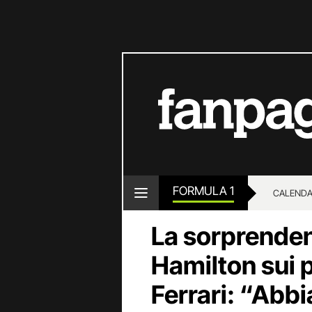
FORMULA 1
CALENDA
La sorprende
Hamilton sui 
Ferrari: “Abb