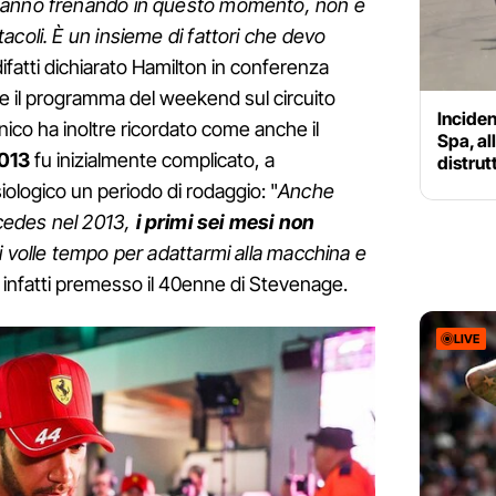
stanno frenando in questo momento, non è
acoli. È un insieme di fattori che devo
difatti dichiarato Hamilton in conferenza
e il programma del weekend sul circuito
Inciden
tannico ha inoltre ricordato come anche il
Spa, al
013
fu inizialmente complicato, a
distrut
iologico un periodo di rodaggio: "
Anche
cedes nel 2013,
i primi sei mesi non
ci volle tempo per adattarmi alla macchina e
 infatti premesso il 40enne di Stevenage.
LIVE