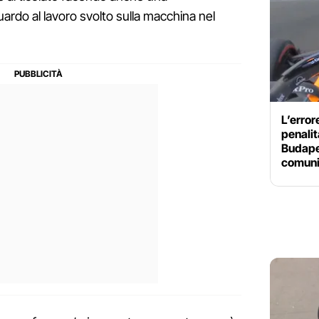
rdo al lavoro svolto sulla macchina nel
L’error
penalit
Budape
comuni