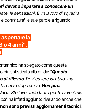
eri devono imparare a conoscere un
chieste, le sensazioni. È un lavoro di squadra
 e continuità
" le sue parole a riguardo.
 aspettare la
3 o 4 anni".
o
l britannico ha spiegato come questa
più sofisticato alla guida: "
Questa
 di riflesso
. Devi essere istintivo, ma
e fai curva dopo curva.
Non puoi
dare.
Sto lavorando tanto per trovare il mio
occi
" ha infatti aggiunto rivelando anche che
i
non sono previsti aggiornamenti tecnici
,