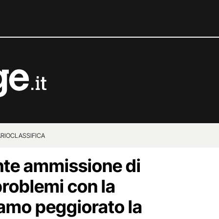
RIO
CLASSIFICA
nte ammissione di
problemi con la
iamo peggiorato la