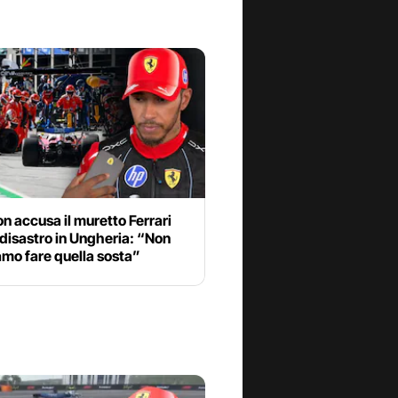
n accusa il muretto Ferrari
 disastro in Ungheria: “Non
mo fare quella sosta”