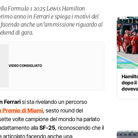
della Formula 1 2025 Lewis Hamilton
primo anno in Ferrari e spiega i motivi del
5 facendo anche un’ammissione riguardo al
eekend di gara.
VIDEO CONSIGLIATO
Hamilto
dopo il
doveva
n Ferrari
si sta rivelando un percorso
 Premio di Miami
, sesto round del
l sette volte campione del mondo ha parlato
adattamento alla
SF-25
, riconoscendo che il
 e articolato facendo anche una