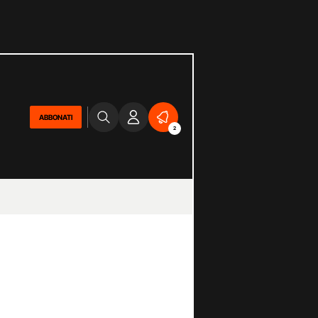
ABBONATI
2