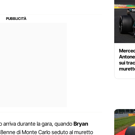
Merced
Antonel
sui tra
murett
o arriva durante la gara, quando
Bryan
 28enne di Monte Carlo seduto al muretto