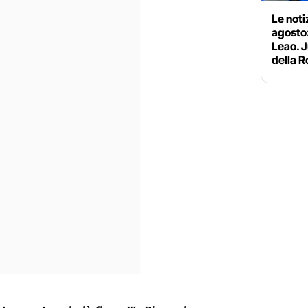
Le noti
agosto:
Leao. J
della 