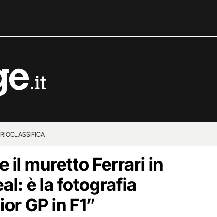
RIO
CLASSIFICA
e il muretto Ferrari in
al: è la fotografia
or GP in F1”