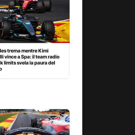
es trema mentre Kimi
li vince a Spa: il team radio
ck limits svela la paura del
o