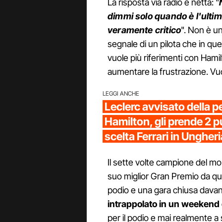
La risposta via radio è netta: "
dimmi solo quando è l'ultim
veramente critico
". Non è un
segnale di un pilota che in q
vuole più riferimenti con Ham
aumentare la frustrazione. Vuol
LEGGI ANCHE
Leclerc avvisato della pe
Hamilton, gli prende 2 pu
scelta Ferrari in Ungheri
Il sette volte campione del mon
suo miglior Gran Premio da qu
podio e una gara chiusa davan
intrappolato in un weekend
per il podio e mai realmente a