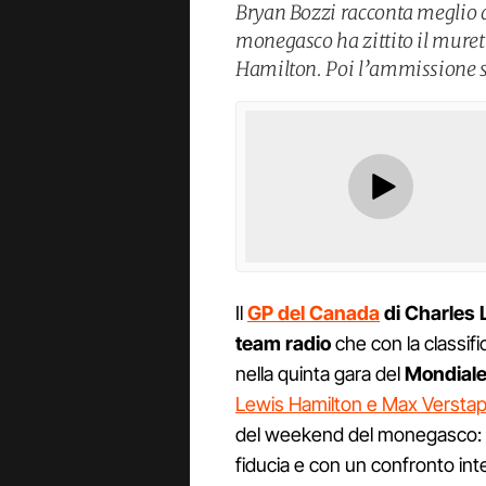
Bryan Bozzi racconta meglio de
monegasco ha zittito il murett
Hamilton. Poi l’ammissione 
Il
GP del Canada
di Charles 
team radio
che con la classifi
nella quinta gara del
Mondiale
Lewis Hamilton e Max Versta
del weekend del monegasco: u
fiducia e con un confronto inte