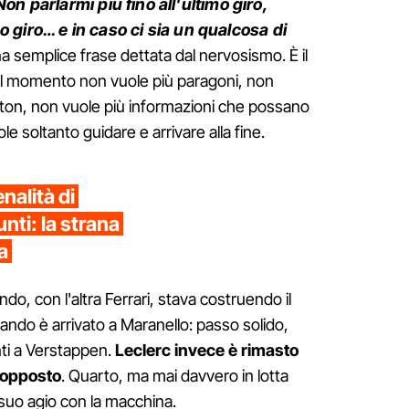
Non parlarmi più fino all'ultimo giro,
o giro… e in caso ci sia un qualcosa di
a semplice frase dettata dal nervosismo. È il
uel momento non vuole più paragoni, non
ilton, non vuole più informazioni che possano
e soltanto guidare e arrivare alla fine.
nalità di
nti: la strana
a
do, con l'altra Ferrari, stava costruendo il
ando è arrivato a Maranello: passo solido,
ti a Verstappen.
Leclerc invece è rimasto
 opposto
. Quarto, ma mai davvero in lotta
 suo agio con la macchina.