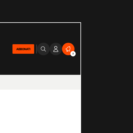
ABBONATI
2