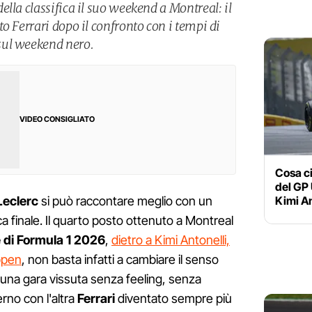
lla classifica il suo weekend a Montreal: il
o Ferrari dopo il confronto con i tempi di
sul weekend nero.
VIDEO CONSIGLIATO
Cosa ci
del GP 
Kimi An
Leclerc
si può raccontare meglio con un
ca finale. Il quarto posto ottenuto a Montreal
 di Formula 1 2026
,
dietro a Kimi Antonelli,
ppen
, non basta infatti a cambiare il senso
na gara vissuta senza feeling, senza
rno con l'altra
Ferrari
diventato sempre più