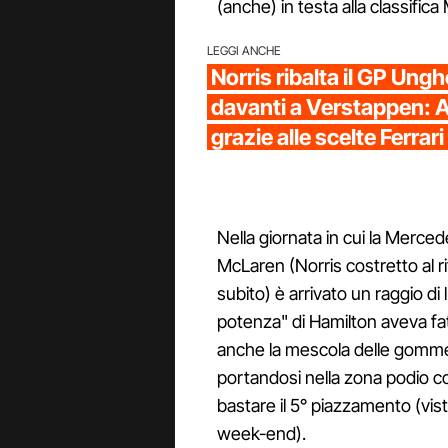
(anche) in testa alla classifica
LEGGI ANCHE
Norris ribalta il GP Ungh
davanti a Verstappen: A
grazie alle scelte Ferrari
Nella giornata in cui la Merced
McLaren (Norris costretto al riti
subito) è arrivato un raggio di 
potenza" di Hamilton aveva fat
anche la mescola delle gomme,
portandosi nella zona podio co
bastare il 5° piazzamento (vis
week-end).