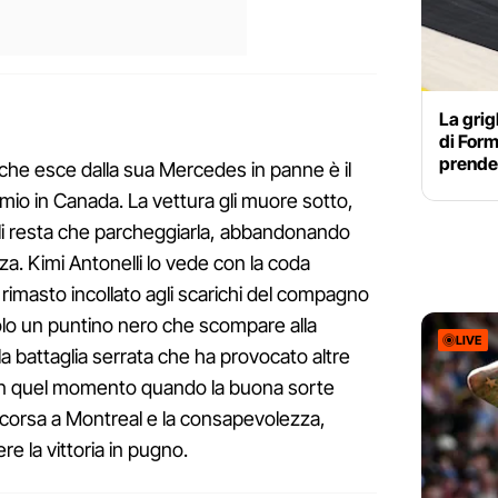
La grig
di Form
prende 
che esce dalla sua Mercedes in panne è il
o in Canada. La vettura gli muore sotto,
gli resta che parcheggiarla, abbandonando
zza. Kimi Antonelli lo vede con la coda
a rimasto incollato agli scarichi del compagno
solo un puntino nero che scompare alla
LIVE
 la battaglia serrata che ha provocato altre
ce in quel momento quando la buona sorte
a corsa a Montreal e la consapevolezza,
e la vittoria in pugno.