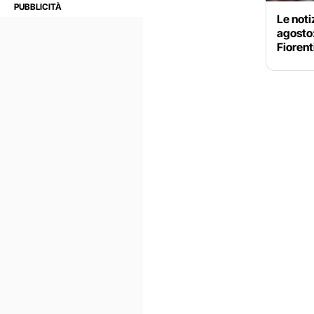
Le noti
agosto
Fiorent