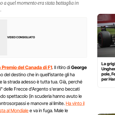
ino a quel momento era stata battaglia in
.
VIDEO CONSIGLIATO
La grig
 Premio del Canada di F1
. Il ritiro di
George
Ungheri
pole, F
del destino che in quell'istante gli ha
per Ham
he la strada adesso è tutta tua. Già, perché
ti" delle Frecce d'Argento s'erano beccati
ndo spettacolo (in scuderia hanno avuto le
ontrosorpassi e manovre al limite.
Ha vinto il
sta al Mondiale
e va in fuga. Male le