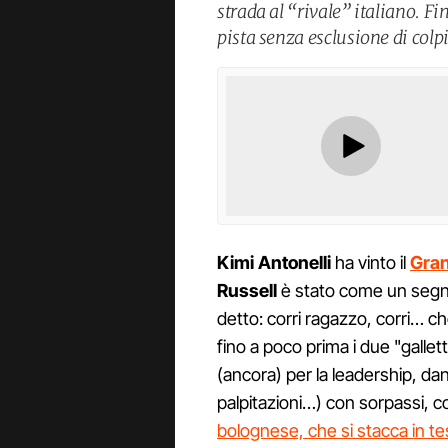
strada al “rivale” italiano. F
pista senza esclusione di colpi
Kimi Antonelli
ha vinto il
Gran
Russell
è stato come un segno 
detto: corri ragazzo, corri… c
fino a poco prima i due "gallet
(ancora) per la leadership, da
palpitazioni…) con sorpassi, c
bolognese, che si stacca in te