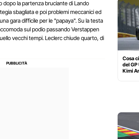
o dopo la partenza bruciante di Lando
ategia sbagliata e poi problemi meccanici ed
na gara difficile per le "papaya". Su la testa
si accomoda sul podio passando Verstappen
uello vecchi tempi. Leclerc chiude quarto, di
Cosa ci
del GP 
Kimi An