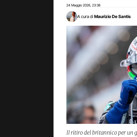
24 Maggio 2026
23:38
,
A cura di
Maurizio De Santis
Il ritiro del britannico per un