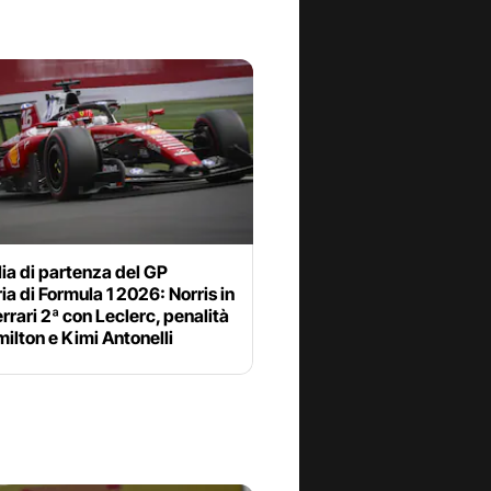
lia di partenza del GP
a di Formula 1 2026: Norris in
errari 2ª con Leclerc, penalità
ilton e Kimi Antonelli