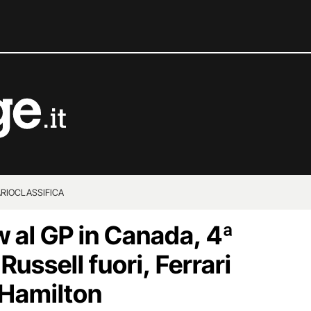
RIO
CLASSIFICA
w al GP in Canada, 4ª
: Russell fuori, Ferrari
 Hamilton