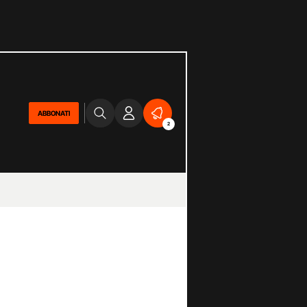
ABBONATI
2