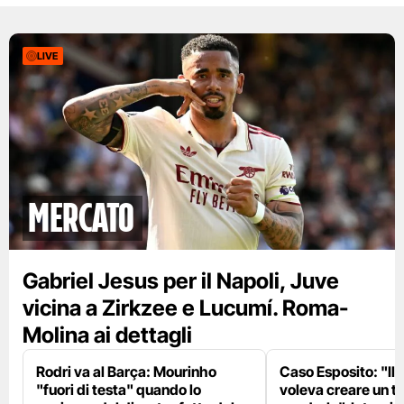
LIVE
mercato
Gabriel Jesus per il Napoli, Juve
vicina a Zirkzee e Lucumí. Roma-
Molina ai dettagli
Rodri va al Barça: Mourinho
Caso Esposito: "Il 
"fuori di testa" quando lo
voleva creare un te