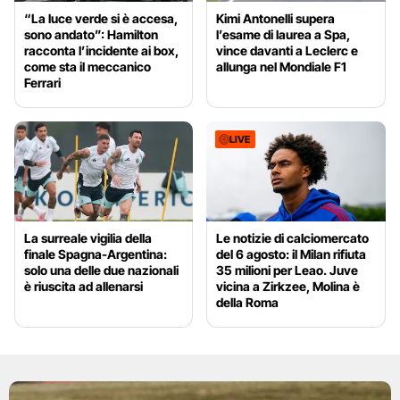
“La luce verde si è accesa,
Kimi Antonelli supera
sono andato”: Hamilton
l’esame di laurea a Spa,
racconta l’incidente ai box,
vince davanti a Leclerc e
come sta il meccanico
allunga nel Mondiale F1
Ferrari
LIVE
La surreale vigilia della
Le notizie di calciomercato
finale Spagna-Argentina:
del 6 agosto: il Milan rifiuta
solo una delle due nazionali
35 milioni per Leao. Juve
è riuscita ad allenarsi
vicina a Zirkzee, Molina è
della Roma