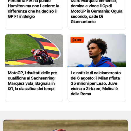
Perché la FIA ha punito
Marc Marquez immenso,
Hamilton ma non Leclerc: la
domina e vince il Gp di
differenza che ha deciso il
MotoGP in Germania: Ogura
GP F1 in Belgio
secondo, cade Di
Giannantonio
LIVE
MotoGP, i risultati delle pre
Le notizie di calciomercato
qualifiche al Sachsenring:
del 6 agosto: il Milan rifiuta
Marquez vola, Bagnaia in
35 milioni per Leao. Juve
Q1, la classifica dei tempi
vicina a Zirkzee, Molina è
della Roma