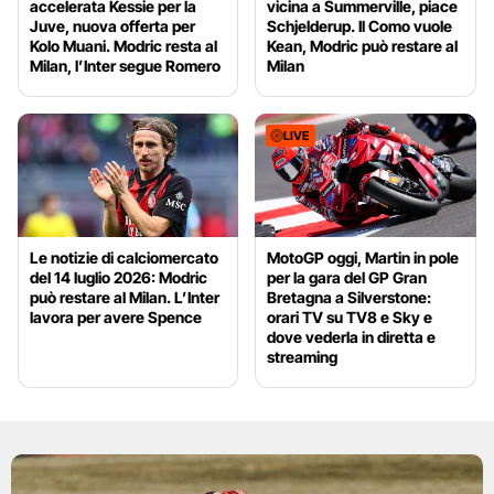
accelerata Kessie per la
vicina a Summerville, piace
Juve, nuova offerta per
Schjelderup. Il Como vuole
Kolo Muani. Modric resta al
Kean, Modric può restare al
Milan, l’Inter segue Romero
Milan
LIVE
Le notizie di calciomercato
MotoGP oggi, Martin in pole
del 14 luglio 2026: Modric
per la gara del GP Gran
può restare al Milan. L’Inter
Bretagna a Silverstone:
lavora per avere Spence
orari TV su TV8 e Sky e
dove vederla in diretta e
streaming