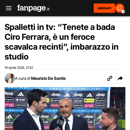
ABBONATI
2
Spalletti in tv: “Tenete a bada
Ciro Ferrara, è un feroce
scavalca recinti”, imbarazzo in
studio
19 Aprile 2026
21:52
,
A cura di
Maurizio De Santis