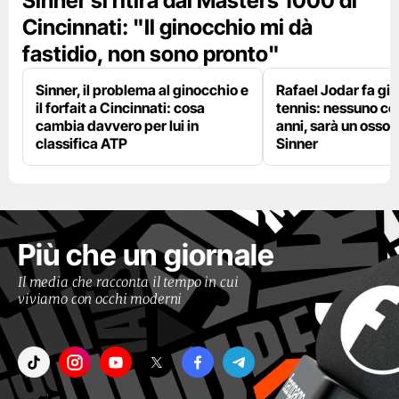
Sinner si ritira dal Masters 1000 di
Cincinnati: "Il ginocchio mi dà
fastidio, non sono pronto"
Sinner, il problema al ginocchio e
Rafael Jodar fa già 
il forfait a Cincinnati: cosa
tennis: nessuno com
cambia davvero per lui in
anni, sarà un osso 
classifica ATP
Sinner
Più che un giornale
Il media che racconta il tempo in cui
viviamo con occhi moderni