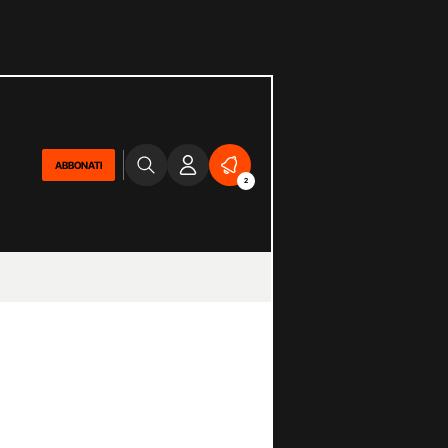
ABBONATI
2