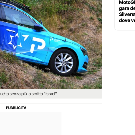
MotoGP 
gara d
Silvers
dove ve
elta senza più la scritta "Israel"