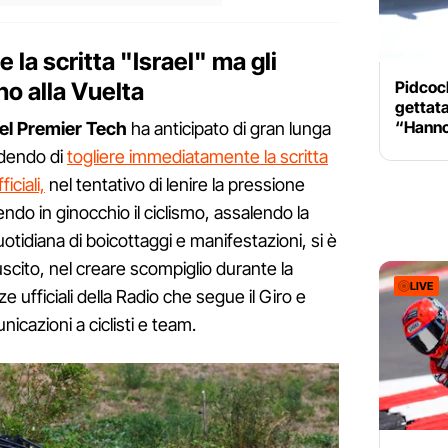
 la scritta "Israel" ma gli
no alla Vuelta
Pidcock
gettata
“Hanno
ael Premier Tech
ha anticipato di gran lunga
idendo di
togliere immediatamente la scritta
iciali,
nel tentativo di lenire la pressione
endo in ginocchio il ciclismo, assalendo la
otidiana di boicottaggi e manifestazioni, si è
iuscito, nel creare scompiglio durante la
LIVE
 ufficiali della Radio che segue il Giro e
nicazioni a ciclisti e team.