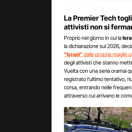
La Premier Tech toglie
attivisti non si ferma
Proprio nel giorno in cui la
Isr
la dichiarazione sul 2026, dec
"Israel"
dalle proprie maglie uff
degli attivisti che stanno mett
Vuelta con una seria oramai qu
registrato l'ultimo tentativo, r
corsa, entrando nelle frequenze
attraverso cui arrivano le comu