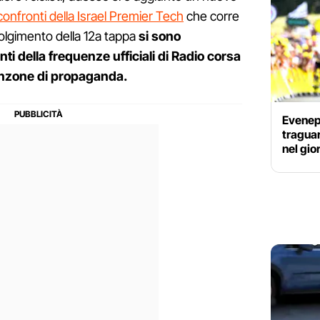
onfronti della Israel Premier Tech
che corre
volgimento della 12a tappa
si sono
ti della frequenze ufficiali di Radio corsa
anzone di propaganda.
Evenep
traguar
nel gio