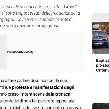
ch decide di cancellare la scritta “Israel”
ti si sono impossessati delle frequenze della
i Spagna. Dove sono risuonate le note di
 una nota canzone di propaganda.
VIDEO CONSIGLIATO
Baptist
pit-sto
Criter
na a fare parlare di sé non per le sue
ontinue
proteste e manifestazioni degli
no preso l'intera scena della cronaca
i tentativi di non far partire le tappe, alle
ere i ciclisti, adesso si è aggiunto un nuovo