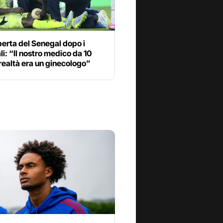
erta del Senegal dopo i
i: “Il nostro medico da 10
 realtà era un ginecologo”