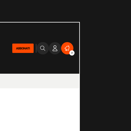
ABBONATI
2