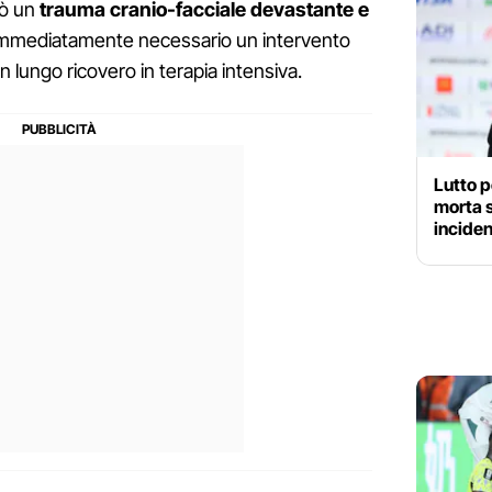
cò un
trauma cranio-facciale devastante e
mmediatamente necessario un intervento
 lungo ricovero in terapia intensiva.
Lutto p
morta s
incide