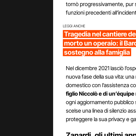
tornò progressivamente, pur 
funzioni precedenti all’inciden
LEGGI ANCHE
Tragedia nel cantiere d
morto un operaio: il Ba
sostegno alla famiglia
Nel dicembre 2021 lasciò l’osp
nuova fase della sua vita: una 
domestico con l’assistenza co
figlio Niccolò e di un’équip
ogni aggiornamento pubblico s
scelse una linea di silenzio ass
proteggere la sua privacy e g
Zanardi, gli ultimi ann