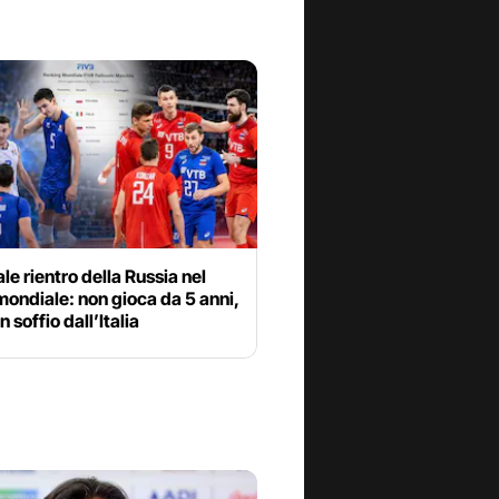
ale rientro della Russia nel
mondiale: non gioca da 5 anni,
n soffio dall’Italia