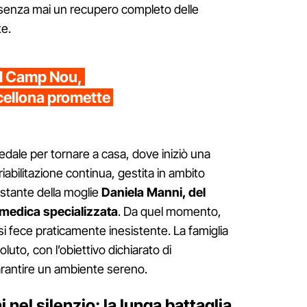
senza mai un recupero completo delle
te.
el Camp Nou,
rcellona promette
edale per tornare a casa, dove iniziò una
riabilitazione continua, gestita in ambito
stante della moglie
Daniela Manni, del
e medica specializzata
. Da quel momento,
i fece praticamente inesistente. La famiglia
oluto, con l’obiettivo dichiarato di
arantire un ambiente sereno.
i nel silenzio: la lunga battaglia