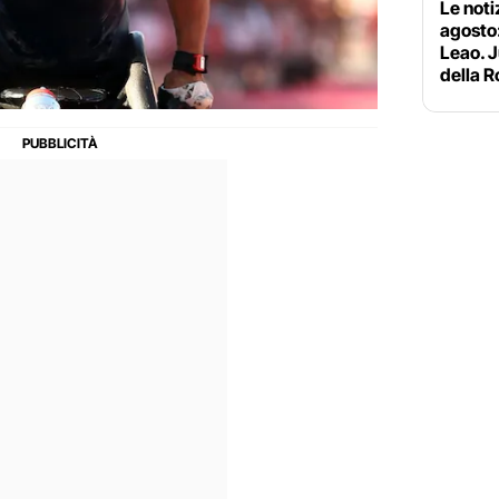
Le noti
agosto:
Leao. J
della 