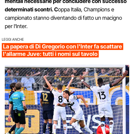
mentali necessarie per concludere con successo
determinati scontri. C
oppa Italia, Champions e
campionato stanno diventando di fatto un macigno
per l'Inter.
LEGGI ANCHE
La papera di Di Gregorio con l'Inter fa scattare
l'allarme Juve: tutti i nomi sul tavolo