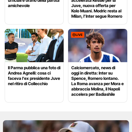
ufficiali e orario della partita
accelerata Kessie per la
amichevole
Juve, nuova offerta per
Kolo Muani. Modric resta al
Milan, l’Inter segue Romero
LIVE
Il Parma pubblica una foto di
Calciomercato, news di
Andrea Agnelli: cosa ci
oggi in diretta: Inter su
faceva l’ex presidente Juve
Spence, Romero lontano.
nel ritiro di Collecchio
La Roma avanza per Mora e
abbraccia Molina, il Napoli
accelera per Badiashile