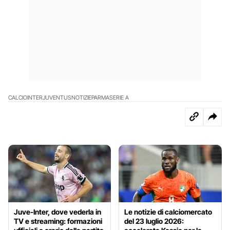
CALCIO
INTER
JUVENTUS
NOTIZIE
PARMA
SERIE A
Juve-Inter, dove vederla in
Le notizie di calciomercato
TV e streaming: formazioni
del 23 luglio 2026: