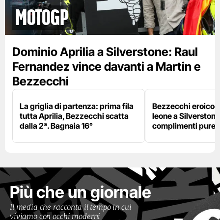
motogp
Dominio Aprilia a Silverstone: Raul
Fernandez vince davanti a Martin e
Bezzecchi
La griglia di partenza: prima fila
Bezzecchi eroico ne
tutta Aprilia, Bezzecchi scatta
leone a Silverstone e
dalla 2ª. Bagnaia 16°
complimenti pure 
Più che un giornale
Il media che racconta il tempo in cui
viviamo con occhi moderni