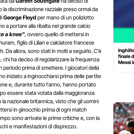
data da
Gareth Southgate
ha deciso di
 la discriminazione razziale preso ormai da
di
George Floyd
per mano di un poliziotto
o a portare alla ribalta nel grande calcio
ke a knee"
, ovvero quello di mettersi in
ram, figlio di Lilian e calciatore francese
Inghilt
Da allora, sono stati in molti a seguirlo. C'è
finale 
, chi ha deciso di regolarizzare la frequenza
Messi i
n periodo prima di smettere. I giocatori della
no iniziato a inginocchiarsi prima delle partite
gione e, durante tutto l'anno, hanno portato
opo essere stata votata dalla maggioranza
o la nazionale britannica, visto che gli uomini
tersi in ginocchio prima di ogni match
mpo sono arrivate le prime critiche e, con la
ischi e manifestazioni di disprezzo.