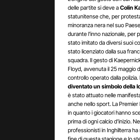
delle partite si deve a
Colin K
statunitense che, per protestar
minoranza nera nel suo Paese, 
durante l'inno nazionale, per poi
stato imitato da diversi suoi col
stato licenziato dalla sua fran
squadra. Il gesto di Kaepernic
Floyd, avvenuta il 25 maggio 
controllo operato dalla polizi
diventato un simbolo della l
è stato attuato nelle manifesta
anche nello sport. La Premier 
in quanto i giocatori hanno sc
prima di ogni calcio d'inizio. N
professionisti in Inghilterra ha
fine di questa stagione e lo st