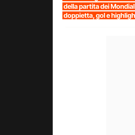
della partita dei Mondia
doppietta, gol e highlig