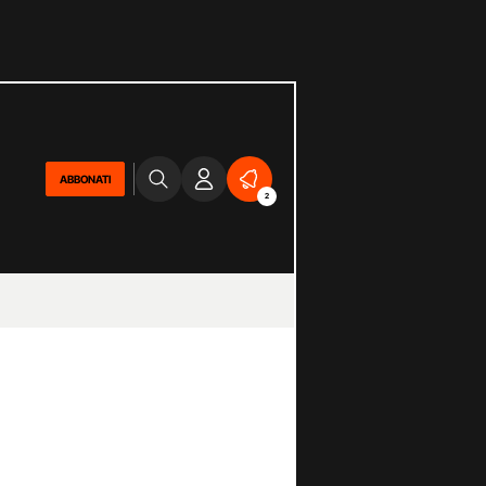
ABBONATI
2