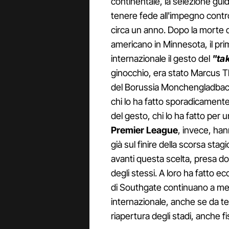
continentale, la selezione gui
tenere fede all'impegno contro
circa un anno. Dopo la morte 
americano in Minnesota, il prim
internazionale il gesto del
"ta
ginocchio, era stato Marcus Thu
del Borussia Monchengladbach. 
chi lo ha fatto sporadicamente
del gesto, chi lo ha fatto per u
Premier League
, invece, han
già sul finire della scorsa sta
avanti questa scelta, presa d
degli stessi. A loro ha fatto ec
di Southgate continuano a met
internazionale, anche se da te
riapertura degli stadi, anche f