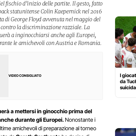
fischio d’inizio delle partite. Il gesto, fatto
rback statunitense Colin Kaepernick nel 2016
ta di George Floyd avvenuta nel maggio del
 contro la discriminazione razziale. La
uerà a inginocchiarsi anche agli Europei,
durante le amichevoli con Austria e Romania.
I gioca
VIDEO CONSIGLIATO
da Tuch
suicida
erà a mettersi in ginocchio prima del
e anche durante gli Europei.
Nonostante i
le ultime amichevoli di preparazione al torneo