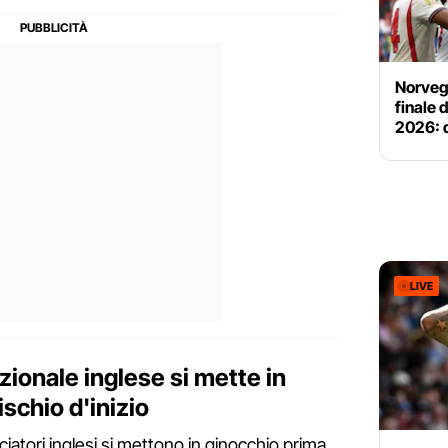
Norvegi
finale 
2026: 
LIVE
azionale inglese si mette in
ischio d'inizio
lciatori inglesi si mettono in ginocchio prima