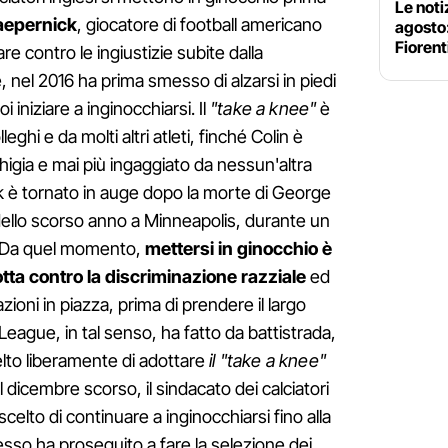
Le noti
aepernick
, giocatore di football americano
agosto
Fiorent
e contro le ingiustizie subite dalla
nel 2016 ha prima smesso di alzarsi in piedi
 iniziare a inginocchiarsi. Il
"take a knee"
è
leghi e da molti altri atleti, finché Colin è
chigia e mai più ingaggiato da nessun'altra
k è tornato in auge dopo la morte di George
dello scorso anno a Minneapolis, durante un
a. Da quel momento,
mettersi in ginocchio è
otta contro la discriminazione razziale
ed
zioni in piazza, prima di prendere il largo
League, in tal senso, ha fatto da battistrada,
elto liberamente di adottare
il "take a knee"
el dicembre scorso, il sindacato dei calciatori
 scelto di continuare a inginocchiarsi fino alla
esso ha proseguito a fare la selezione dei