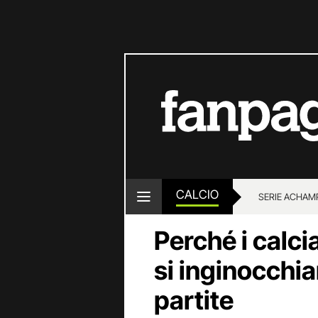
CALCIO
SERIE A
CHAMP
Perché i calcia
si inginocchia
partite