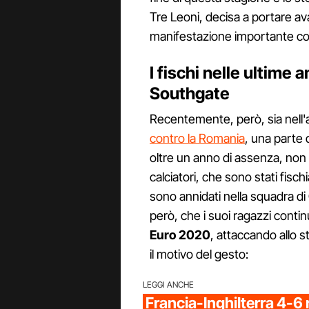
Tre Leoni, decisa a portare av
manifestazione importante com
I fischi nelle ultime 
Southgate
Recentemente, però, sia nell'a
contro la Romania
, una parte d
oltre un anno di assenza, non 
calciatori, che sono stati fisch
sono annidati nella squadra di
però, che i suoi ragazzi conti
Euro 2020
, attaccando allo 
il motivo del gesto:
LEGGI ANCHE
Francia-Inghilterra 4-6 r