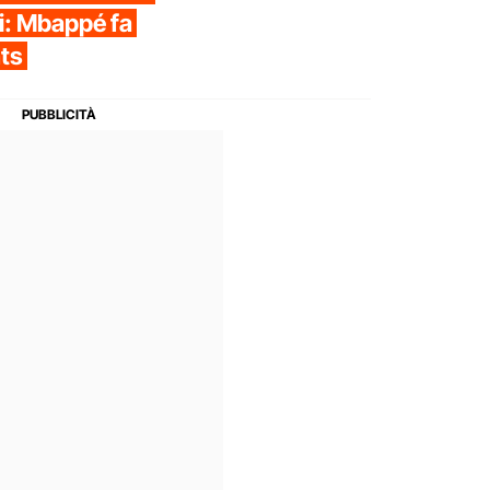
li: Mbappé fa
hts