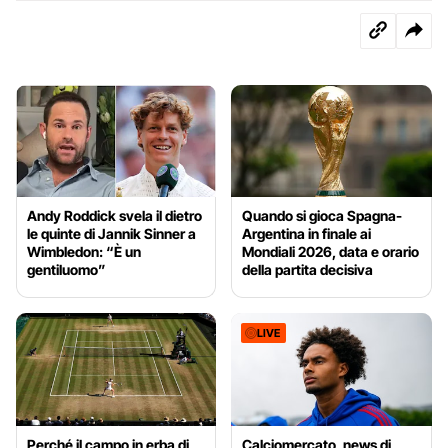
Andy Roddick svela il dietro
Quando si gioca Spagna-
le quinte di Jannik Sinner a
Argentina in finale ai
Wimbledon: “È un
Mondiali 2026, data e orario
gentiluomo”
della partita decisiva
LIVE
Perché il campo in erba di
Calciomercato, news di