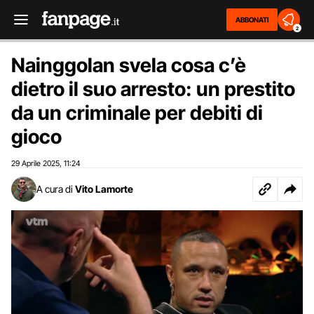
ABBONATI
2
Nainggolan svela cosa c’è
dietro il suo arresto: un prestito
da un criminale per debiti di
gioco
29 Aprile 2025
11:24
,
A cura di
Vito Lamorte