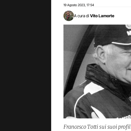
19 Agosto 2023
17:54
,
A cura di
Vito Lamorte
Francesco Totti sui suoi profi