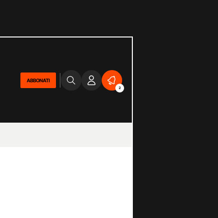
ABBONATI
2