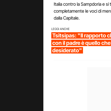
Italia contro la Sampdoria e s
completamente le voci di merc
dalla Capitale.
LEGGI ANCHE
Tsitsipas: "Il rapporto 
con il padre è quello che
desiderato"