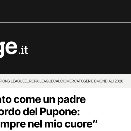
IONS LEAGUE
EUROPA LEAGUE
CALCIOMERCATO
SERIE B
MONDIALI 2026
ato come un padre
icordo del Pupone:
sempre nel mio cuore”