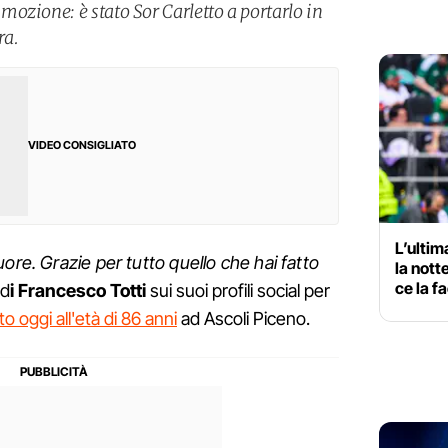
ozione: è stato Sor Carletto a portarlo in
ra.
VIDEO CONSIGLIATO
L’ulti
ore. Grazie per tutto quello che hai fatto
la nott
ce la f
 d
i Francesco Totti
sui suoi profili social per
 oggi all'età di 86 anni
ad Ascoli Piceno.