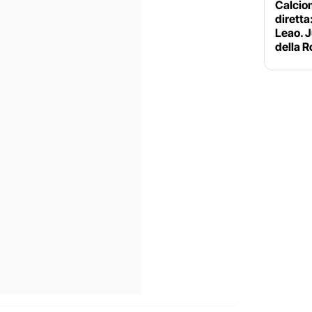
Calciom
diretta:
Leao. J
della 