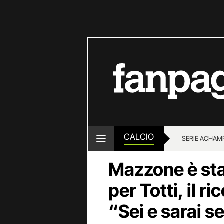
CALCIO
SERIE A
CHAMP
Mazzone è st
per Totti, il r
“Sei e sarai 