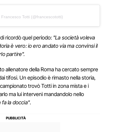
 Francesco Totti (@francescototti)
i ricordò quel periodo:
"La società voleva
oria è vero: io ero andato via ma convinsi il
lo partire".
ato allenatore della Roma ha cercato sempre
ai tifosi. Un episodio è rimasto nella storia,
 campionato trovò Totti in zona mista e i
tarlo ma lui intervenì mandandolo nello
 fa la doccia"
.