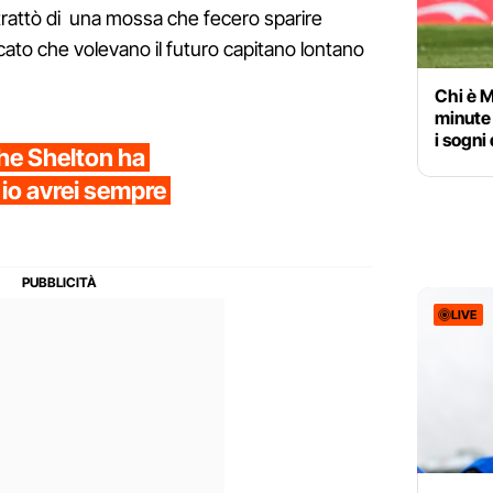
i trattò di una mossa che fecero sparire
ato che volevano il futuro capitano lontano
Chi è M
minute 
i sogni
che Shelton ha
 io avrei sempre
LIVE