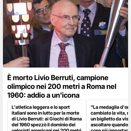
È morto Livio Berruti, campione
olimpico nei 200 metri a Roma nel
1960: addio a un'icona
L'atletica leggera e lo sport
"La medaglia d'oro
italiani sono in lutto per la morte
cambiato la vita, m
di Livio Berruti: ai Giochi di Roma
un biglietto da visi
del 1960 spezzò il dominio dei
ascoltare quando p
velocisti americani nei 200 metri
cose più importanti