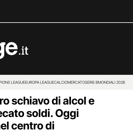
IONS LEAGUE
EUROPA LEAGUE
CALCIOMERCATO
SERIE B
MONDIALI 2026
o schiavo di alcol e
ecato soldi. Oggi
el centro di