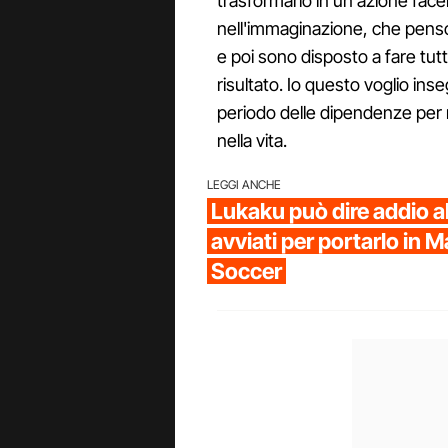
trasformarlo in un'azione facen
nell'immaginazione, che penso 
e poi sono disposto a fare tutt
risultato. Io questo voglio ins
periodo delle dipendenze per 
nella vita.
LEGGI ANCHE
Lukaku può dire addio al
avviati per portarlo in 
Soccer