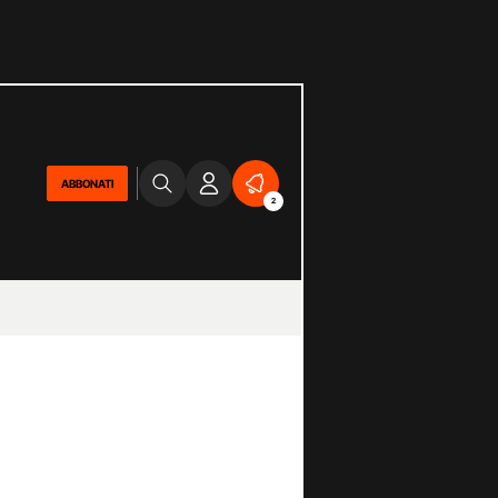
ABBONATI
2