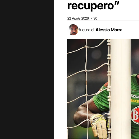
recupero”
22 Aprile 2026
7:30
,
A cura di
Alessio Morra