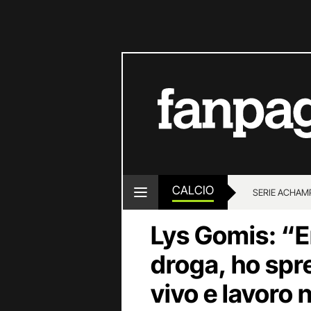
CALCIO
SERIE A
CHAMP
Lys Gomis: “Er
droga, ho spr
vivo e lavoro n