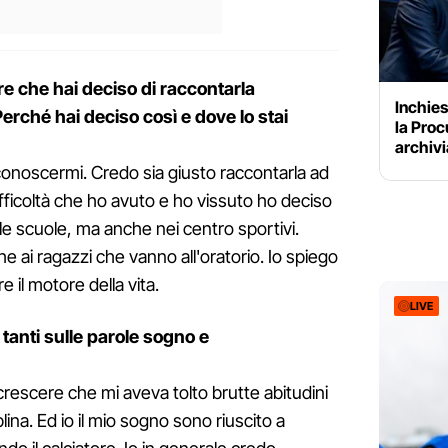
are che hai deciso di raccontarla
Inchies
Perché hai deciso così e dove lo stai
la Proc
archivi
conoscermi. Credo sia giusto raccontarla ad
ifficoltà che ho avuto e ho vissuto ho deciso
lle scuole, ma anche nei centro sportivi.
he ai ragazzi che vanno all'oratorio. Io spiego
 il motore della vita.
LIVE
 tanti sulle parole sogno e
rescere che mi aveva tolto brutte abitudini
ina. Ed io il mio sogno sono riuscito a