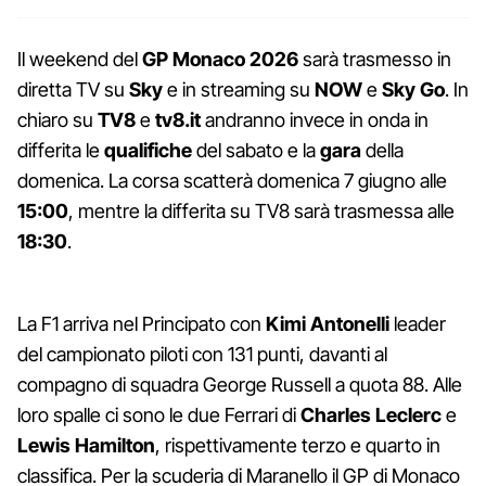
Il weekend del
GP Monaco 2026
sarà trasmesso in
diretta TV su
Sky
e in streaming su
NOW
e
Sky Go
. In
chiaro su
TV8
e
tv8.it
andranno invece in onda in
differita le
qualifiche
del sabato e la
gara
della
domenica. La corsa scatterà domenica 7 giugno alle
15:00
, mentre la differita su TV8 sarà trasmessa alle
18:30
.
La F1 arriva nel Principato con
Kimi Antonelli
leader
del campionato piloti con 131 punti, davanti al
compagno di squadra George Russell a quota 88. Alle
loro spalle ci sono le due Ferrari di
Charles Leclerc
e
Lewis Hamilton
, rispettivamente terzo e quarto in
classifica. Per la scuderia di Maranello il GP di Monaco