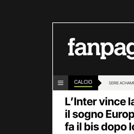
CALCIO
SERIE A
CHAMP
L’Inter vince 
il sogno Europ
fa il bis dopo