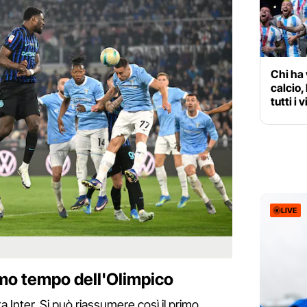
Chi ha 
calcio, 
tutti i 
LIVE
imo tempo dell'Olimpico
 Inter. Si può riassumere così il primo