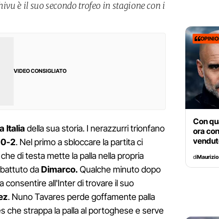
hivu è il suo secondo trofeo in stagione con i
OPINI
VIDEO CONSIGLIATO
Con qua
 Italia
della sua storia. I nerazzurri trionfano
ora con
venduto
i
0-2
. Nel primo a sbloccare la partita ci
che di testa mette la palla nella propria
di
Maurizio
 battuto da
Dimarco.
Qualche minuto dopo
 consentire all'Inter di trovare il suo
ez
. Nuno Tavares perde goffamente palla
s che strappa la palla al portoghese e serve