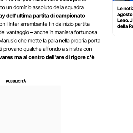
sto un dominio assoluto della squadra
Le noti
agosto:
ay dell'ultima partita di campionato
Leao. J
n l'Inter arrembante fin da inizio partita
della 
l del vantaggio – anche in maniera fortunosa
 Marusic che mette la palla nella propria porta
ti provano qualche affondo a sinistra con
ares ma al centro dell'are di rigore c'è