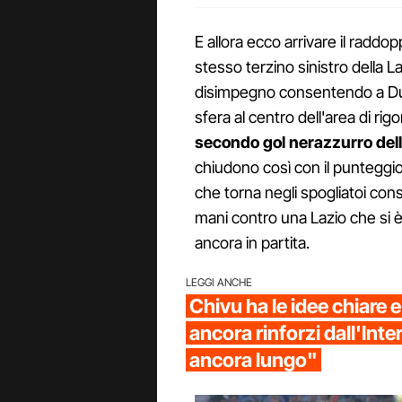
E allora ecco arrivare il raddop
stesso terzino sinistro della 
disimpegno consentendo a Dumfr
sfera al centro dell'area di rig
secondo gol nerazzurro dell
chiudono così con il punteggio 
che torna negli spogliatoi cons
mani contro una Lazio che si è
ancora in partita.
LEGGI ANCHE
Chivu ha le idee chiare e
ancora rinforzi dall'Inte
ancora lungo"