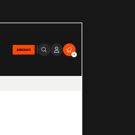
ABBONATI
2