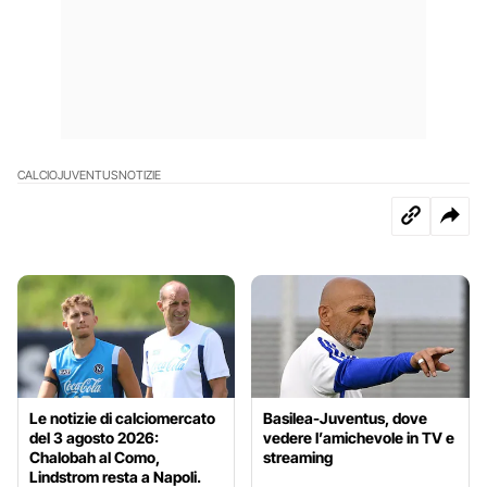
CALCIO
JUVENTUS
NOTIZIE
Le notizie di calciomercato
Basilea-Juventus, dove
del 3 agosto 2026:
vedere l’amichevole in TV e
Chalobah al Como,
streaming
Lindstrom resta a Napoli.