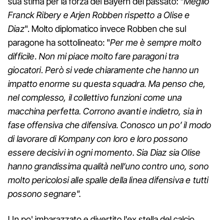
sua stima per la forza del Bayern del passato: "
Meglio
Franck Ribery e Arjen Robben rispetto a Olise e
Diaz
". Molto diplomatico invece Robben che sul
paragone ha sottolineato: "
Per me è sempre molto
difficile. Non mi piace molto fare paragoni tra
giocatori. Però si vede chiaramente che hanno un
impatto enorme su questa squadra. Ma penso che,
nel complesso, il collettivo funzioni come una
macchina perfetta. Corrono avanti e indietro, sia in
fase offensiva che difensiva. Conosco un po’ il modo
di lavorare di Kompany con loro e loro possono
essere decisivi in ogni momento. Sia Diaz sia Olise
hanno grandissima qualità nell’uno contro uno, sono
molto pericolosi alle spalle della linea difensiva e tutti
possono segnare".
Un po' imbarazzato e divertito l'ex stella del calcio