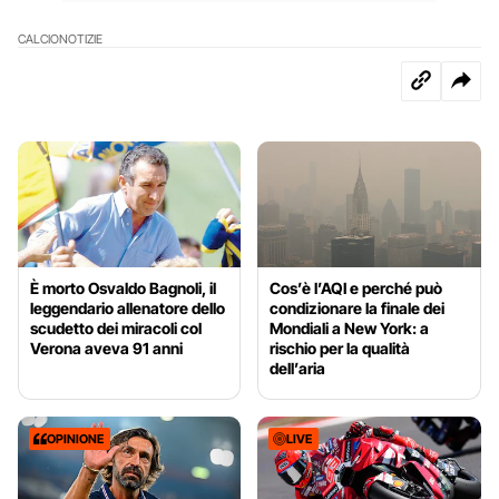
CALCIO
NOTIZIE
È morto Osvaldo Bagnoli, il
Cos’è l’AQI e perché può
leggendario allenatore dello
condizionare la finale dei
scudetto dei miracoli col
Mondiali a New York: a
Verona aveva 91 anni
rischio per la qualità
dell’aria
OPINIONE
LIVE