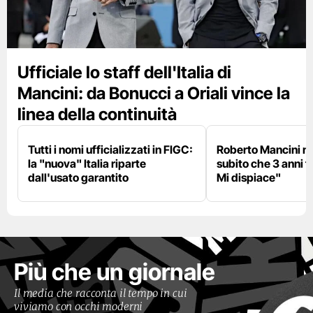
Ufficiale lo staff dell'Italia di
Mancini: da Bonucci a Oriali vince la
linea della continuità
Tutti i nomi ufficializzati in FIGC:
Roberto Mancini ne
la "nuova" Italia riparte
subito che 3 anni f
dall'usato garantito
Mi dispiace"
Più che un giornale
Il media che racconta il tempo in cui
viviamo con occhi moderni