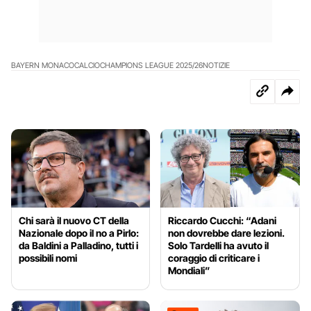
BAYERN MONACO
CALCIO
CHAMPIONS LEAGUE 2025/26
NOTIZIE
Chi sarà il nuovo CT della
Riccardo Cucchi: “Adani
Nazionale dopo il no a Pirlo:
non dovrebbe dare lezioni.
da Baldini a Palladino, tutti i
Solo Tardelli ha avuto il
possibili nomi
coraggio di criticare i
Mondiali”