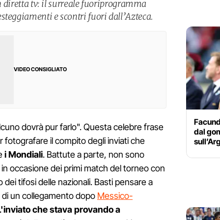
in diretta tv: il surreale fuoriprogramma
steggiamenti e scontri fuori dall’Azteca.
VIDEO CONSIGLIATO
Facund
lcuno dovrà pur farlo". Questa celebre frase
dal gom
fotografare il compito degli inviati che
sull’Ar
re
i Mondiali
. Battute a parte, non sono
à in occasione dei primi match del torneo con
o dei tifosi delle nazionali. Basti pensare a
 di un collegamento dopo
Messico-
L'inviato che stava provando a