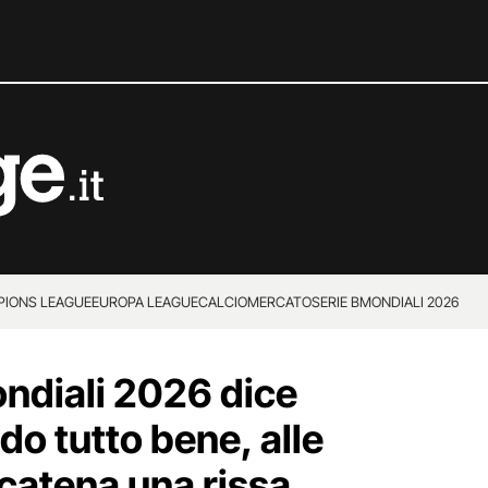
IONS LEAGUE
EUROPA LEAGUE
CALCIOMERCATO
SERIE B
MONDIALI 2026
ondiali 2026 dice
o tutto bene, alle
scatena una rissa