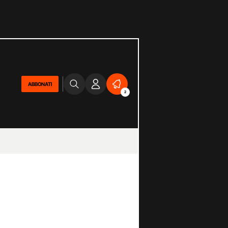
ABBONATI
2