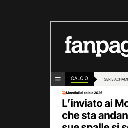
CALCIO
SERIE A
CHAMP
Mondiali di calcio 2026
L’inviato ai M
che sta andand
sue spalle si 