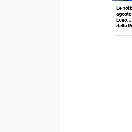
Le noti
agosto:
Leao. J
della 