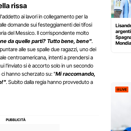
lla rissa
'addetto ai lavori in collegamento per la
lle domande sui festeggiamenti dei tifosi
Lisandr
argenti
oria del Messico. Il corrispondente molto
Spagna
ne da quelle parti? Tutto bene, bene"
.
Mondial
ntare alle sue spalle due ragazzi, uno dei
nale centroamericana, intenti a prendersi a
ui l'inviato si è accorto solo in un secondo
ci hanno scherzato su: "
Mi raccomando,
o!"
. Subito dalla regia hanno provveduto a
LIVE