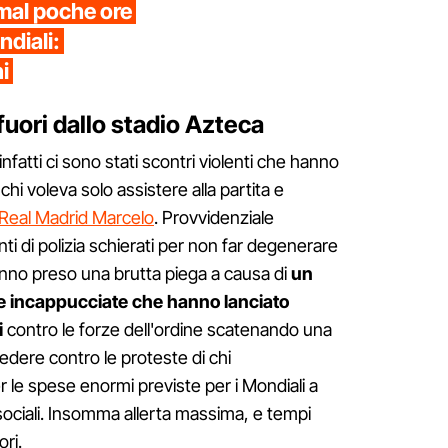
amal poche ore
ndiali:
i
 fuori dallo stadio Azteca
nfatti ci sono stati scontri violenti che hanno
chi voleva solo assistere alla partita e
 Real Madrid Marcelo
. Provvidenziale
enti di polizia schierati per non far degenerare
 hanno preso una brutta piega a causa di
un
e incappucciate che hanno lanciato
i
contro le forze dell'ordine scatenando una
vedere contro le proteste di chi
 le spese enormi previste per i Mondiali a
sociali. Insomma allerta massima, e tempi
ori.