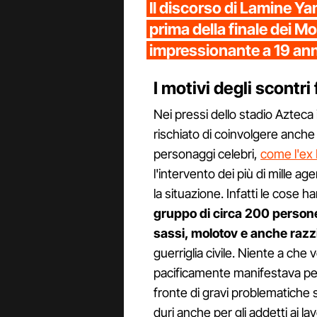
Il discorso di Lamine Y
prima della finale dei Mo
impressionante a 19 ann
I motivi degli scontri
Nei pressi dello stadio Azteca i
rischiato di coinvolgere anche 
personaggi celebri,
come l'ex
l'intervento dei più di mille ag
la situazione. Infatti le cose
gruppo di circa 200 person
sassi, molotov e anche razz
guerriglia civile. Niente a che 
pacificamente manifestava per
fronte di gravi problematiche 
duri anche per gli addetti ai lav