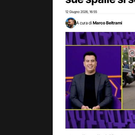
12 Giugno 2026
16:55
,
A cura di
Marco Beltrami