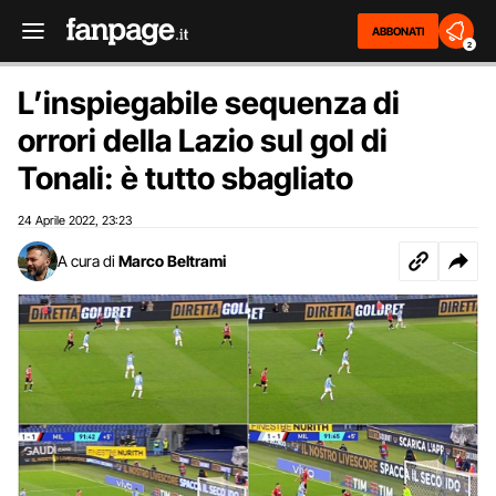
ABBONATI
2
L’inspiegabile sequenza di
orrori della Lazio sul gol di
Tonali: è tutto sbagliato
24 Aprile 2022
23:23
,
A cura di
Marco Beltrami