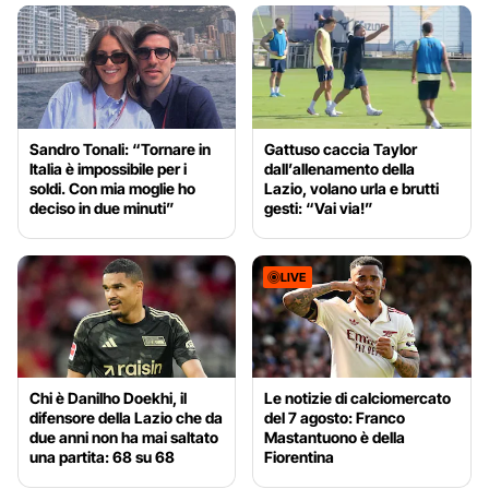
Sandro Tonali: “Tornare in
Gattuso caccia Taylor
Italia è impossibile per i
dall’allenamento della
soldi. Con mia moglie ho
Lazio, volano urla e brutti
deciso in due minuti”
gesti: “Vai via!”
LIVE
Chi è Danilho Doekhi, il
Le notizie di calciomercato
difensore della Lazio che da
del 7 agosto: Franco
due anni non ha mai saltato
Mastantuono è della
una partita: 68 su 68
Fiorentina