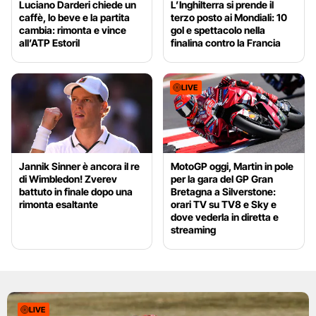
Luciano Darderi chiede un
L’Inghilterra si prende il
caffè, lo beve e la partita
terzo posto ai Mondiali: 10
cambia: rimonta e vince
gol e spettacolo nella
all’ATP Estoril
finalina contro la Francia
LIVE
Jannik Sinner è ancora il re
MotoGP oggi, Martin in pole
di Wimbledon! Zverev
per la gara del GP Gran
battuto in finale dopo una
Bretagna a Silverstone:
rimonta esaltante
orari TV su TV8 e Sky e
dove vederla in diretta e
streaming
LIVE