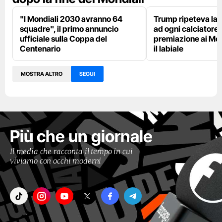
"I Mondiali 2030 avranno 64
Trump ripeteva la 
squadre", il primo annuncio
ad ogni calciatore 
ufficiale sulla Coppa del
premiazione ai Mon
Centenario
il labiale
MOSTRA ALTRO
SEGUI
Più che un giornale
Il media che racconta il tempo in cui
viviamo con occhi moderni