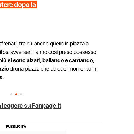
utere dopo la
frenati, tra cui anche quello in piazza a
 tifosi avversari hanno così preso possesso
più si sono alzati, ballando e cantando,
nzio
di una piazza che da quel momento in
a.
 leggere su Fanpage.it