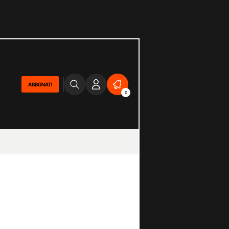
ABBONATI
2