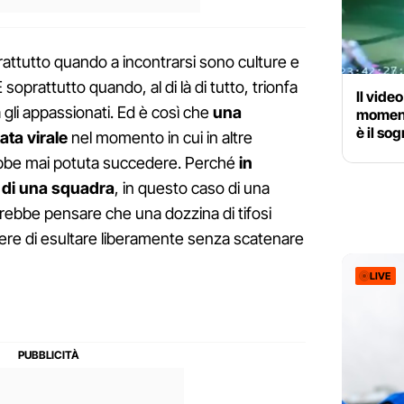
oprattutto quando a incontrarsi sono culture e
soprattutto quando, al di là di tutto, trionfa
Il vide
ra gli appassionati. Ed è così che
una
momento
è il so
ata virale
nel momento in cui in altre
ebbe mai potuta succedere. Perché
in
i di una squadra
, in questo caso di una
trebbe pensare che una dozzina di tifosi
ere di esultare liberamente senza scatenare
LIVE