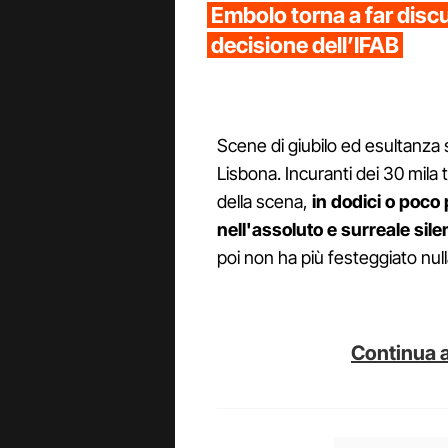
Embolo torna a far disc
decisione dell’IFAB
Scene di giubilo ed esultanza s
Lisbona. Incuranti dei 30 mila
della scena,
in dodici o poco 
nell'assoluto e surreale sile
poi non ha più festeggiato null
Continua a