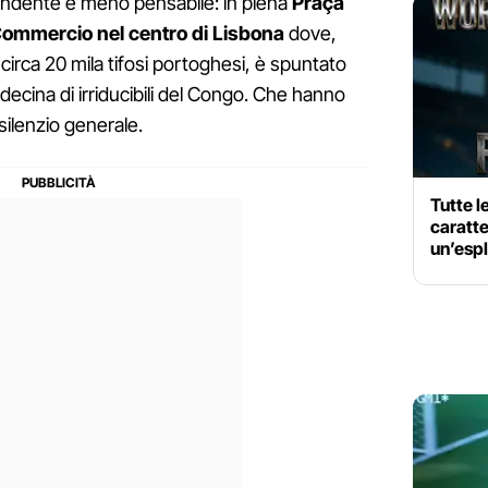
rendente e meno pensabile: in piena
Praça
Commercio nel centro di Lisbona
dove,
i circa 20 mila tifosi portoghesi, è spuntato
ecina di irriducibili del Congo. Che hanno
 silenzio generale.
Tutte 
caratte
un’esp