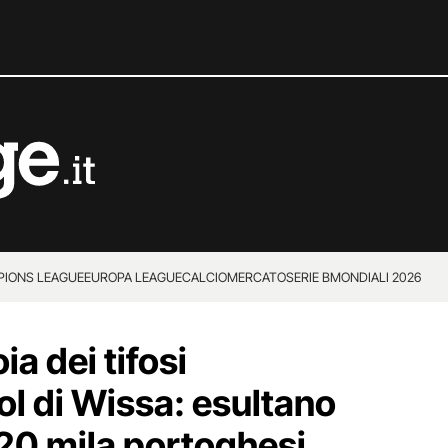
IONS LEAGUE
EUROPA LEAGUE
CALCIOMERCATO
SERIE B
MONDIALI 2026
ia dei tifosi
ol di Wissa: esultano
 20 mila portoghesi