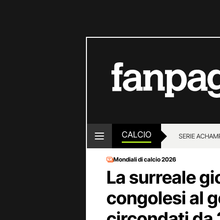
CALCIO
SERIE A
CHAMP
Mondiali di calcio 2026
La surreale gio
congolesi al g
circondati da