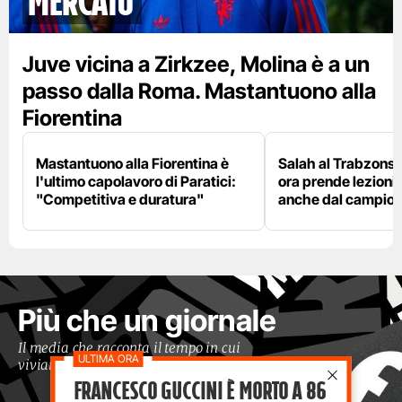
mercato
Juve vicina a Zirkzee, Molina è a un
passo dalla Roma. Mastantuono alla
Fiorentina
Mastantuono alla Fiorentina è
Salah al Trabzonspo
l'ultimo capolavoro di Paratici:
ora prende lezioni
"Competitiva e duratura"
anche dal campion
Più che un giornale
Il media che racconta il tempo in cui
viviamo con occhi moderni
Francesco Guccini è morto a 86