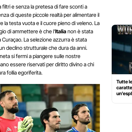
iltri e senza la pretesa di fare sconti a
nza di queste piccole realtà per alimentare il
e la testa vuota e il cuore pieno di veleno. La
gio di ammettere è che l'
Italia
non è stata
 Curaçao. La selezione azzurra è stata
un declino strutturale che dura da anni.
neta si fermi a piangere sulle nostre
no essere riservati per diritto divino a chi
a follia egoriferita.
Tutte 
caratte
un’esp