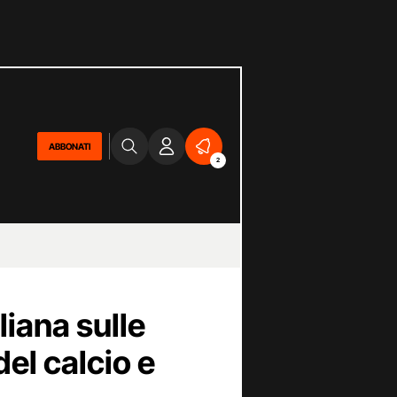
ABBONATI
2
liana sulle
el calcio e