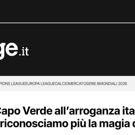
IONS LEAGUE
EUROPA LEAGUE
CALCIOMERCATO
SERIE B
MONDIALI 2026
Capo Verde all’arroganza ita
 riconosciamo più la magia d