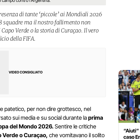
 campo contro l'Argentina.
 presenza di tante ‘piccole’ ai Mondiali 2026
48 squadre ma il nostro fallimento non
 Capo Verde o la storia di Curaçao. Il vero
icio della FIFA.
VIDEO CONSIGLIATO
 patetico, per non dire grottesco, nel
sato sui media e su social durante la
prima
ppa del Mondo 2026.
Sentire le critiche
“Aiuti” 
 Verde o Curaçao,
che vomitavano il solito
caso Em