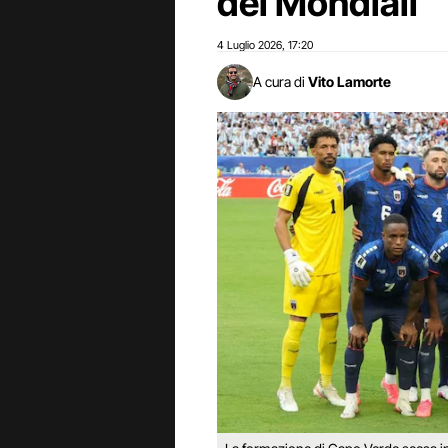
dei Mondiali
4 Luglio 2026
17:20
,
A cura di
Vito Lamorte