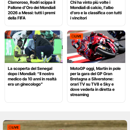
Clamoroso, Rodri scippa il
Chi ha vinto più volte i
Pallone d’Oro dei Mondiali
Mondiali di calcio, l’albo
2026 a Messi: tutti i premi
d’oro e la classifica con tutti
della FIFA
i vincitori
LIVE
La scoperta del Senegal
MotoGP oggi, Martin in pole
dopo i Mondiali: “Il nostro
per la gara del GP Gran
medico da 10 anni in realtà
Bretagna a Silverstone:
era un ginecologo”
orari TV su TV8 e Sky e
dove vederla in diretta e
streaming
LIVE