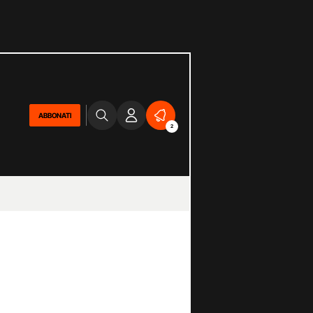
ABBONATI
2