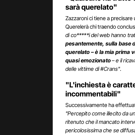
sarà querelato"
Zazzaroni ci tiene a precisare 
Querelerà chi traendo conclusi
di co*****i del web hanno tra
pesantemente, sulla base de
querelato – è la mia prima v
quasi emozionato
– e il rica
delle vittime di #Crans"
.
"L'inchiesta è caratte
incommentabili"
Successivamente ha effettuato 
"Percepito come illecito da u
ritenuto che il mancato inter
pericolosissima che se diffusa