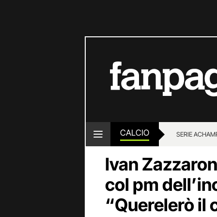
CALCIO
SERIE A
CHAMP
Ivan Zazzaroni
col pm dell’inc
“Querelerò il 