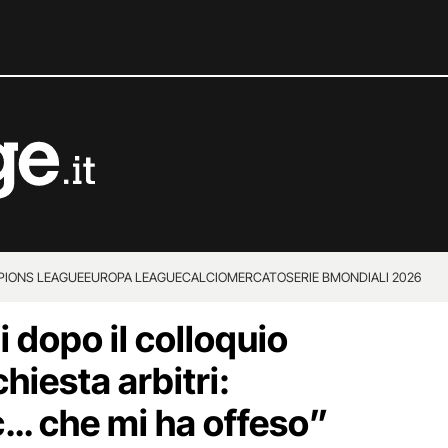
IONS LEAGUE
EUROPA LEAGUE
CALCIOMERCATO
SERIE B
MONDIALI 2026
 dopo il colloquio
hiesta arbitri:
c… che mi ha offeso”