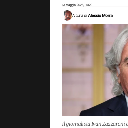
13 Maggio 2026
15:29
,
A cura di
Alessio Morra
Il giornalista Ivan Zazzaroni 