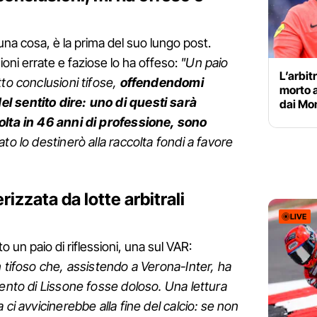
una cosa, è la prima del suo lungo post.
oni errate e faziose lo ha offeso:
"Un paio
L’arbit
tto conclusioni tifose,
offendendomi
morto a
l sentito dire: uno di questi sarà
dai Mon
olta in 46 anni di professione, sono
vato lo destinerò alla raccolta fondi a favore
rizzata da lotte arbitrali
LIVE
un paio di riflessioni, una sul VAR:
n tifoso che, assistendo a Verona-Inter, ha
vento di Lissone fosse doloso. Una lettura
 ci avvicinerebbe alla fine del calcio: se non