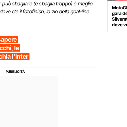
 può sbagliare (e sbaglia troppo) è meglio
MotoGP 
dove c’è il fotofinish, lo zio della goal-line
gara d
Silvers
dove ve
sapere
cchi, le
hia l'Inter