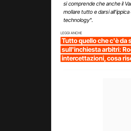
si comprende che anche il Var
mollare tutto e darsi all’ippica 
technology"
.
LEGGI ANCHE
Tutto quello che c'è da 
sull'inchiesta arbitri: Ro
intercettazioni, cosa risc