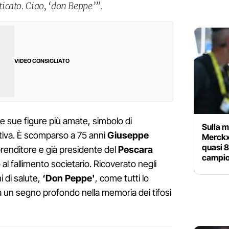
icato. Ciao, ‘don Beppe’”.
VIDEO CONSIGLIATO
e sue figure più amate, simbolo di
Sulla 
tiva. È scomparso a 75 anni
Giuseppe
Merckx
quasi 8
prenditore e già presidente del
Pescara
campi
l fallimento societario. Ricoverato negli
i di salute,
‘Don Peppe'
, come tutti lo
a un segno profondo nella memoria dei tifosi