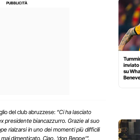
Tummine
inviat
su Wha
Beneve
lio del club abruzzese:
“Ci ha lasciato
 presidente biancazzurro. Grazie al suo
 rialzarsi in uno dei momenti più difficili
à mai dimenticato. Ciao, ‘don Beppe’”.