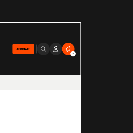
ABBONATI
2