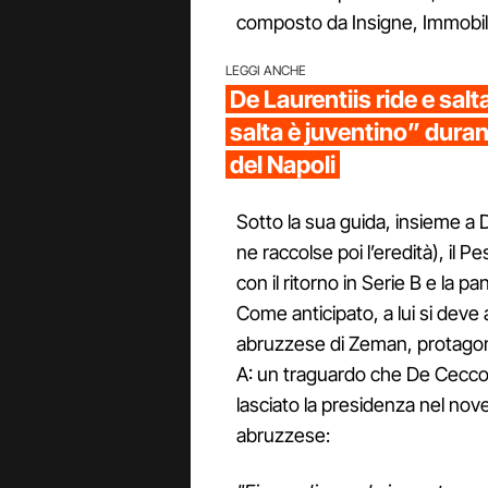
composto da Insigne, Immobil
LEGGI ANCHE
De Laurentiis ride e salt
salta è juventino” duran
del Napoli
Sotto la sua guida, insieme a
ne raccolse poi l’eredità), il P
con il ritorno in Serie B e la 
Come anticipato, a lui si deve
abruzzese di Zeman, protagoni
A: un traguardo che De Cecco 
lasciato la presidenza nel no
abruzzese: