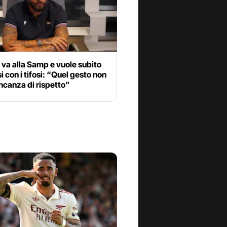
 va alla Samp e vuole subito
si con i tifosi: “Quel gesto non
ncanza di rispetto”