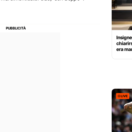
Insigne
chiarir
era ma
LIVE