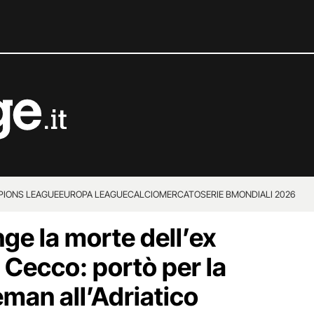
IONS LEAGUE
EUROPA LEAGUE
CALCIOMERCATO
SERIE B
MONDIALI 2026
nge la morte dell’ex
 Cecco: portò per la
eman all’Adriatico