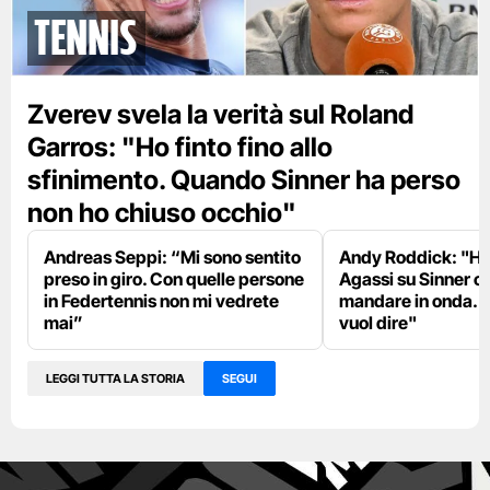
tennis
Zverev svela la verità sul Roland
Garros: "Ho finto fino allo
sfinimento. Quando Sinner ha perso
non ho chiuso occhio"
Andreas Seppi: “Mi sono sentito
Andy Roddick: "Ho 
preso in giro. Con quelle persone
Agassi su Sinner c
in Federtennis non mi vedrete
mandare in onda. L
mai”
vuol dire"
LEGGI TUTTA LA STORIA
SEGUI