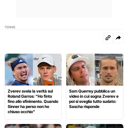
TENNIS
Zverev svela la verità sul
Sam Querrey pubblica un
Roland Garros: “Ho finto
video in cui sogna Zverev e
fino allo sfinimento. Quando
poi si sveglia tutto sudato:
Sinner ha perso non ho
Sascha risponde
chiuso occhio”