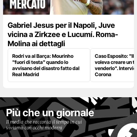
mercato
Gabriel Jesus per il Napoli, Juve
vicina a Zirkzee e Lucumí. Roma-
Molina ai dettagli
Rodri va al Barça: Mourinho
Caso Esposito: "Il 
"fuori di testa" quando lo
voleva creare un te
avvisano del disastro fatto dal
venderlo". Intervie
Real Madrid
Corona
Più che un giornale
Il media che racconta il tempo in cui
viviamo con occhi moderni