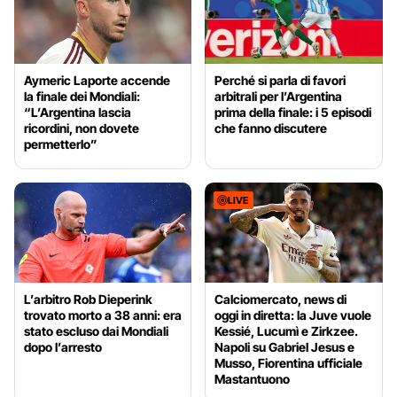
Aymeric Laporte accende
Perché si parla di favori
la finale dei Mondiali:
arbitrali per l’Argentina
“L’Argentina lascia
prima della finale: i 5 episodi
ricordini, non dovete
che fanno discutere
permetterlo”
LIVE
L’arbitro Rob Dieperink
Calciomercato, news di
trovato morto a 38 anni: era
oggi in diretta: la Juve vuole
stato escluso dai Mondiali
Kessié, Lucumì e Zirkzee.
dopo l’arresto
Napoli su Gabriel Jesus e
Musso, Fiorentina ufficiale
Mastantuono