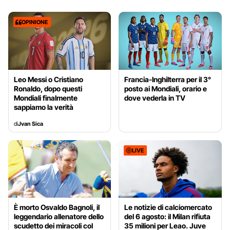
OPINIONE
Leo Messi o Cristiano
Francia-Inghilterra per il 3°
Ronaldo, dopo questi
posto ai Mondiali, orario e
Mondiali finalmente
dove vederla in TV
sappiamo la verità
di
Jvan Sica
LIVE
È morto Osvaldo Bagnoli, il
Le notizie di calciomercato
leggendario allenatore dello
del 6 agosto: il Milan rifiuta
scudetto dei miracoli col
35 milioni per Leao. Juve