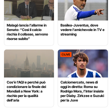
Malagò lancia l’allarme in
Basilea-Juventus, dove
Senato: “Così il calcio
vedere l’amichevole in TV e
rischia il collasso, servono
streaming
risorse subito”
LIVE
Cos’è l’AQI e perché può
Calciomercato, news di
condizionare la finale dei
oggi in diretta: Roma su
Mondiali a New York: a
Rodrigo Mora, l’Inter insiste
rischio per la qualità
per Diaby. Zirkzee e Suzuki
dell’aria
per la Juve