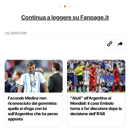
Continua a leggere su Fanpage.it
CALCIO
NOTIZIE
Facundo Medina non
“Aiuti” all’Argentina ai
riconosciuto dal gommista:
Mondiali: il caso Embolo
quello si sfoga con lui
torna a far discutere dopo la
sull’Argentina che ha perso
decisione dell’IFAB
apposta