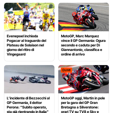
Evenepoel inchioda
MotoGP, Marc Marquez
Pogacar al traguardo del
vince il GP Germania: Ogura
Plateau de Solaison nel
secondo e caduta per Di
giorno del ritiro di
Giannantonio, classifica e
Vingegaard
ordine di arrivo
LIVE
L’incidente di Bezzecchi al
MotoGP oggi, Martin in pole
GP Germania, il dottor
per la gara del GP Gran
Perona: “Subito operato,
Bretagna a Silverstone:
sta già rientrando in Italia”
orari TV su TV8 e Sky e