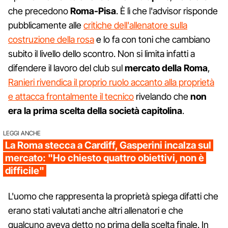
che precedono
Roma-Pisa
. È lì che l'advisor risponde
pubblicamente alle
critiche dell'allenatore sulla
costruzione della rosa
e lo fa con toni che cambiano
subito il livello dello scontro. Non si limita infatti a
difendere il lavoro del club sul
mercato della Roma
,
Ranieri rivendica il proprio ruolo accanto alla proprietà
e attacca frontalmente il tecnico
rivelando che
non
era la prima scelta della società capitolina
.
LEGGI ANCHE
La Roma stecca a Cardiff, Gasperini incalza sul
mercato: "Ho chiesto quattro obiettivi, non è
difficile"
L'uomo che rappresenta la proprietà spiega difatti che
erano stati valutati anche altri allenatori e che
qualcuno aveva detto no prima della scelta finale. In