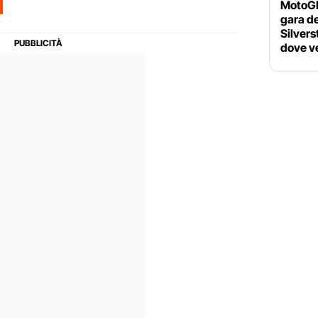
MotoGP 
gara d
Silvers
dove ve