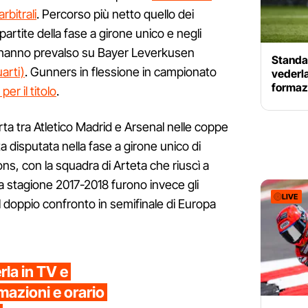
rbitrali
. Percorso più netto quello dei
partite della fase a girone unico e negli
ta hanno prevalso su Bayer Leverkusen
Standa
arti)
. Gunners in flessione in campionato
vederla
formazi
er il titolo
.
rta tra Atletico Madrid e Arsenal nelle coppe
a disputata nella fase a girone unico di
s, con la squadra di Arteta che riuscì a
a stagione 2017-2018 furono invece gli
LIVE
l doppio confronto in semifinale di Europa
rla in TV e
mazioni e orario