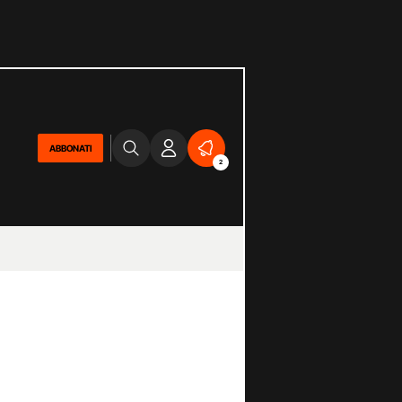
ABBONATI
2