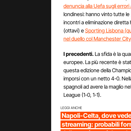
denuncia alla Uefa sugli errori a
londinesi: hanno vinto tutte le 
incontri a eliminazione diret
(ottavi) e
Sporting Lisbona (qu
nel duello col Manchester City p
I precedenti.
La sfida è la qua
europee. La più recente è stat
questa edizione della Champion
imporsi con un netto 4-0. Nell
spagnoli ad avere la maglio ne
League (1-0, 1-1).
LEGGI ANCHE
Napoli-Celta, dove vede
streaming: probabili for