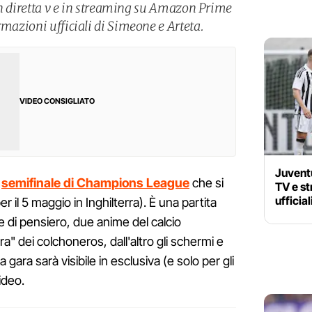
e in diretta v e in streaming su Amazon Prime
rmazioni ufficiali di Simeone e Arteta.
VIDEO CONSIGLIATO
Juvent
a
semifinale di Champions League
che si
TV e st
ufficia
er il 5 maggio in Inghilterra). È una partita
 di pensiero, due anime del calcio
ra" dei colchoneros, dall'altro gli schermi e
gara sarà visibile in esclusiva (e solo per gli
ideo.