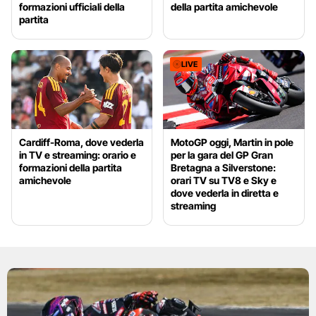
formazioni ufficiali della
della partita amichevole
partita
LIVE
Cardiff-Roma, dove vederla
MotoGP oggi, Martin in pole
in TV e streaming: orario e
per la gara del GP Gran
formazioni della partita
Bretagna a Silverstone:
amichevole
orari TV su TV8 e Sky e
dove vederla in diretta e
streaming