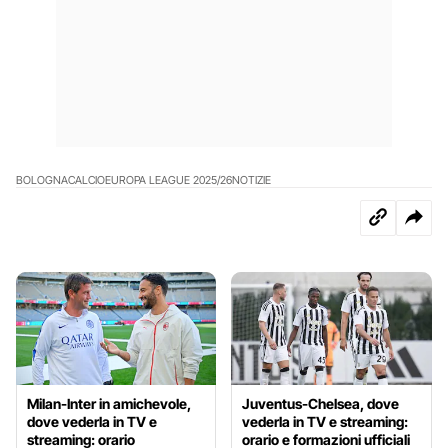
BOLOGNA
CALCIO
EUROPA LEAGUE 2025/26
NOTIZIE
Milan-Inter in amichevole,
Juventus-Chelsea, dove
dove vederla in TV e
vederla in TV e streaming:
streaming: orario
orario e formazioni ufficiali