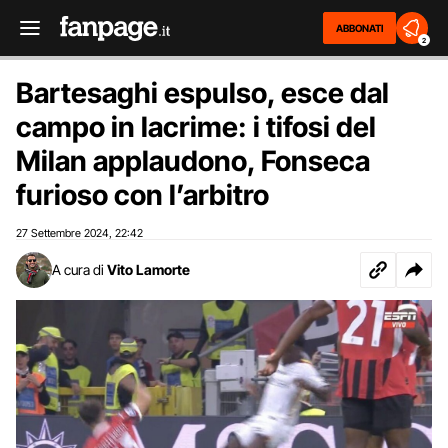
ABBONATI
2
Bartesaghi espulso, esce dal
campo in lacrime: i tifosi del
Milan applaudono, Fonseca
furioso con l’arbitro
27 Settembre 2024
22:42
,
A cura di
Vito Lamorte