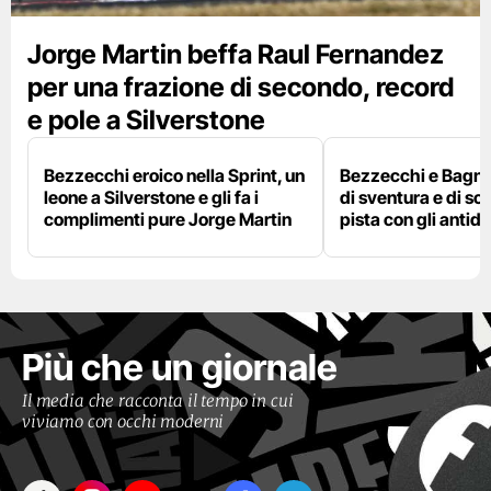
Jorge Martin beffa Raul Fernandez
per una frazione di secondo, record
e pole a Silverstone
Bezzecchi eroico nella Sprint, un
Bezzecchi e Bagna
leone a Silverstone e gli fa i
di sventura e di so
complimenti pure Jorge Martin
pista con gli antidol
Più che un giornale
Il media che racconta il tempo in cui
viviamo con occhi moderni