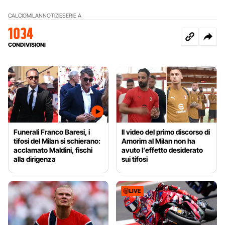
CALCIO
MILAN
NOTIZIE
SERIE A
1034
CONDIVISIONI
Funerali Franco Baresi, i
Il video del primo discorso di
tifosi del Milan si schierano:
Amorim al Milan non ha
acclamato Maldini, fischi
avuto l’effetto desiderato
alla dirigenza
sui tifosi
LIVE