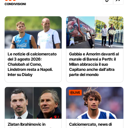
CONDIVISIONI
Le notizie di calciomercato
Gabbia e Amorim davanti al
del 3 agosto 2026:
murale di Baresi a Perth: il
Chalobah al Como,
Milan abbraccia il suo
Lindstrom resta a Napoli.
Capitano anche dall’altra
Inter su Diaby
parte del mondo
LIVE
Zlatan Ibrahimovic in
Calciomercato, news di