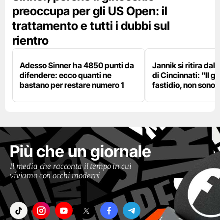
preoccupa per gli US Open: il
trattamento e tutti i dubbi sul
rientro
Adesso Sinner ha 4850 punti da
Jannik si ritira da
difendere: ecco quanti ne
di Cincinnati: "Il 
bastano per restare numero 1
fastidio, non sono 
Più che un giornale
Il media che racconta il tempo in cui
viviamo con occhi moderni