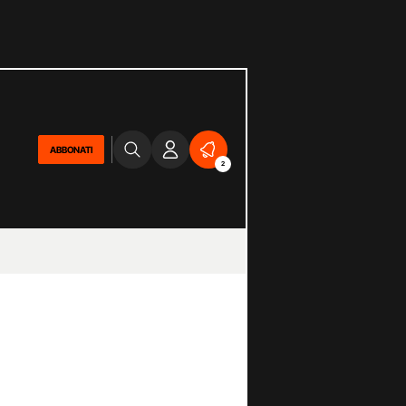
ABBONATI
2