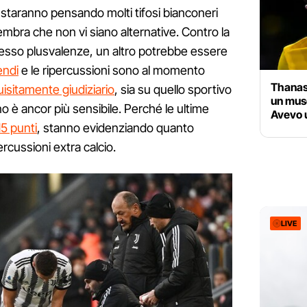
taranno pensando molti tifosi bianconeri
bra che non vi siano alternative. Contro la
ocesso plusvalenze, un altro potrebbe essere
endi
e le ripercussioni sono al momento
Thanasi
uisitamente giudiziario
, sia su quello sportivo
un mus
no è ancor più sensibile. Perché le ultime
Avevo u
15 punti
, stanno evidenziando quanto
rcussioni extra calcio.
LIVE