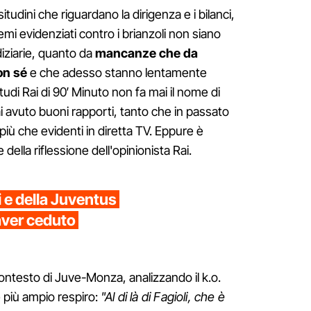
tudini che riguardano la dirigenza e i bilanci,
emi evidenziati contro i brianzoli non siano
diziarie, quanto da
mancanze che da
on sé
e che adesso stanno lentamente
udi Rai di 90′ Minuto non fa mai il nome di
i avuto buoni rapporti, tanto che in passato
più che evidenti in diretta TV. Eppure è
e della riflessione dell'opinionista Rai.
i e della Juventus
aver ceduto
contesto di Juve-Monza, analizzando il k.o.
 più ampio respiro:
"Al di là di Fagioli, che è