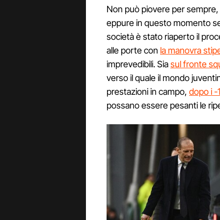
Non può piovere per sempre, s
eppure in questo momento sem
società è stato riaperto il pr
alle porte con
la manovra stip
imprevedibili. Sia
sul fronte sq
verso il quale il mondo juventi
prestazioni in campo,
dopo i -
possano essere pesanti le ripe