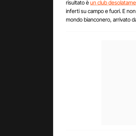
risultato è
un club desolatamen
inferti su campo e fuori. E n
mondo bianconero, arrivato 