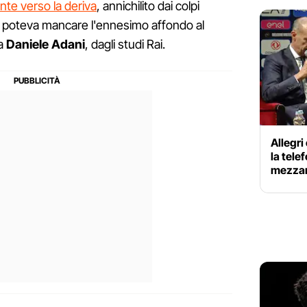
te verso la deriva
, annichilito dai colpi
on poteva mancare l'ennesimo affondo al
da
Daniele Adani
, dagli studi Rai.
Allegr
la tele
mezzan