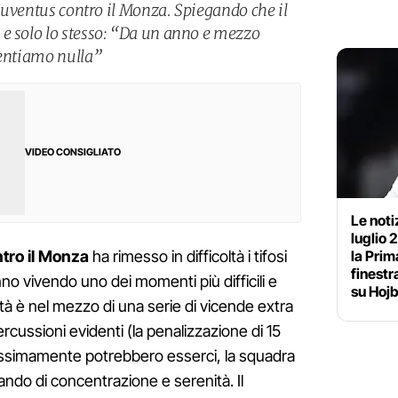
a Juventus contro il Monza. Spiegando che il
e solo lo stesso: “Da un anno e mezzo
ventiamo nulla”
VIDEO CONSIGLIATO
Le noti
luglio 
la Prim
tro il Monza
ha rimesso in difficoltà i tifosi
finestr
no vivendo uno dei momenti più difficili e
su Hojb
à è nel mezzo di una serie di vicende extra
rcussioni evidenti (la penalizzazione di 15
prossimamente potrebbero esserci, la squadra
do di concentrazione e serenità. Il